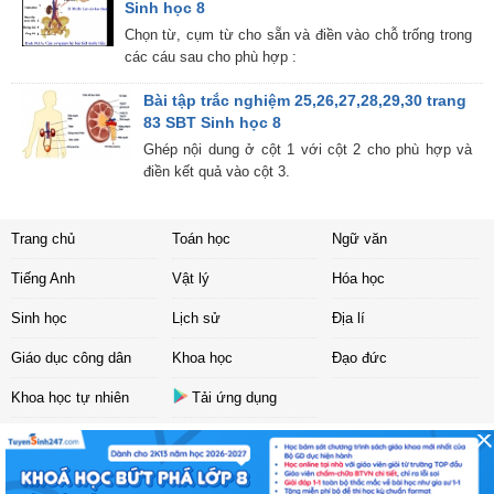
Sinh học 8
Chọn từ, cụm từ cho sẵn và điền vào chỗ trống trong
các cáu sau cho phù hợp :
Bài tập trắc nghiệm 25,26,27,28,29,30 trang
83 SBT Sinh học 8
Ghép nội dung ở cột 1 với cột 2 cho phù hợp và
điền kết quả vào cột 3.
Trang chủ
Toán học
Ngữ văn
Tiếng Anh
Vật lý
Hóa học
Sinh học
Lịch sử
Địa lí
Giáo dục công dân
Khoa học
Đạo đức
Khoa học tự nhiên
Tải ứng dụng
Liên hệ
|
Chính sách
Copyright ©
2017 Sachbaitap.com