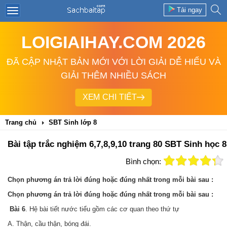
Tải ngay
LOIGIAIHAY.COM 2026
ĐÃ CẬP NHẬT BẢN MỚI VỚI LỜI GIẢI DỄ HIỂU VÀ
GIẢI THÊM NHIỀU SÁCH
XEM CHI TIẾT
Trang chủ
SBT Sinh lớp 8
Bài tập trắc nghiệm 6,7,8,9,10 trang 80 SBT Sinh học 8
Bình chọn:
Chọn phương án trả lời đúng hoặc đúng nhất trong mỗi bài sau :
Chọn phương án trả lời đúng hoặc đúng nhất trong mỗi bài sau :
Bài 6
. Hệ bài tiết nước tiểu gồm các cơ quan theo thứ tự
A. Thận, cầu thận, bóng đái.