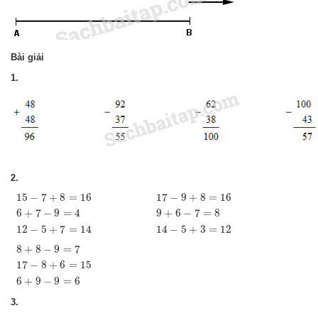
Bài giải
1.
2.
15
−
7
+
8
=
16
6
+
7
−
9
=
4
12
−
5
+
7
=
14
17
−
9
+
8
=
16
9
+
6
−
7
=
8
14
−
5
+
3
=
12
15
−
7
+
8
=
16
17
−
9
+
8
=
16
6
+
7
−
9
=
4
9
+
6
−
7
=
8
12
−
5
+
7
=
14
14
−
5
+
3
=
12
8
+
8
−
9
=
7
17
−
8
+
6
=
15
6
+
9
−
9
=
6
8
+
8
−
9
=
7
17
−
8
+
6
=
15
6
+
9
−
9
=
6
3.