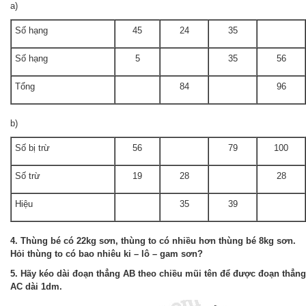
a)
Số hạng
45
24
35
Số hạng
5
35
56
Tổng
84
96
b)
Số bị trừ
56
79
100
Số trừ
19
28
28
Hiệu
35
39
4. Thùng bé có 22kg sơn, thùng to có nhiều hơn thùng bé 8kg sơn.
Hỏi thùng to có bao nhiêu ki – lô – gam sơn?
5. Hãy kéo dài đoạn thẳng AB theo chiều mũi tên để được đoạn thẳng
AC dài 1dm.