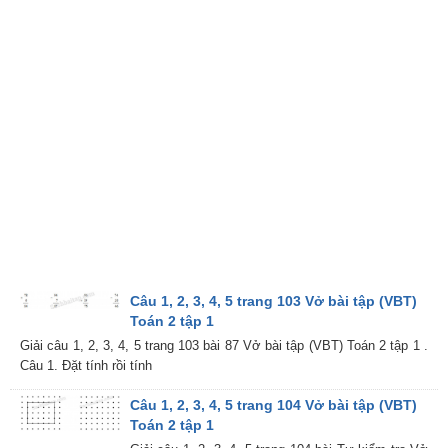
Câu 1, 2, 3, 4, 5 trang 103 Vở bài tập (VBT)
Toán 2 tập 1
Giải câu 1, 2, 3, 4, 5 trang 103 bài 87 Vở bài tập (VBT) Toán 2 tập 1 .
Câu 1. Đặt tính rồi tính
Câu 1, 2, 3, 4, 5 trang 104 Vở bài tập (VBT)
Toán 2 tập 1