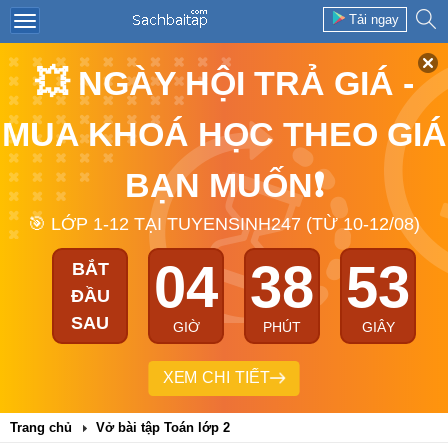
Tải ngay
💥 NGÀY HỘI TRẢ GIÁ -
MUA KHOÁ HỌC THEO GIÁ
BẠN MUỐN❗
🎯 LỚP 1-12 TẠI TUYENSINH247 (TỪ 10-12/08)
04
38
53
BẮT
ĐẦU
SAU
GIỜ
PHÚT
GIÂY
XEM CHI TIẾT
Trang chủ
Vở bài tập Toán lớp 2