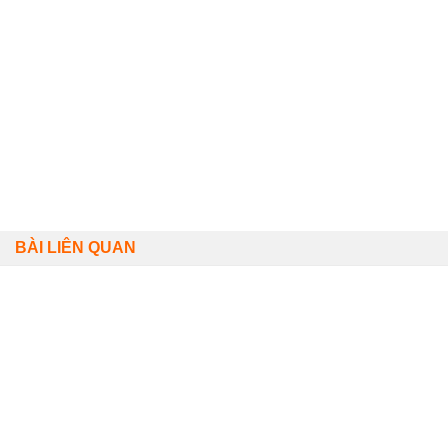
BÀI LIÊN QUAN