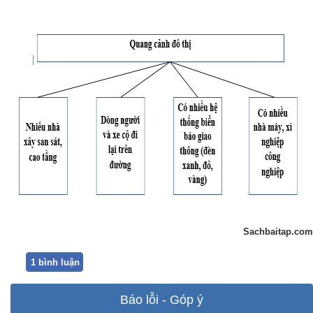
Sachbaitap.com
1 bình luận
Báo lỗi - Góp ý