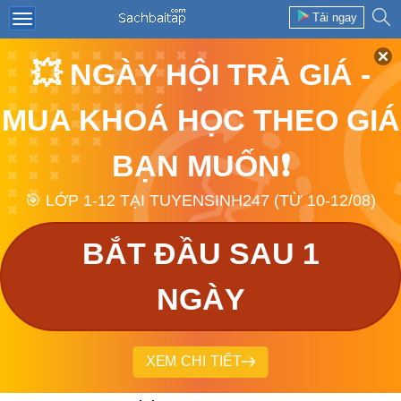
Tải ngay
💥 NGÀY HỘI TRẢ GIÁ -
MUA KHOÁ HỌC THEO GIÁ
BẠN MUỐN❗
🎯 LỚP 1-12 TẠI TUYENSINH247 (TỪ 10-12/08)
BẮT ĐẦU SAU 1
NGÀY
XEM CHI TIẾT