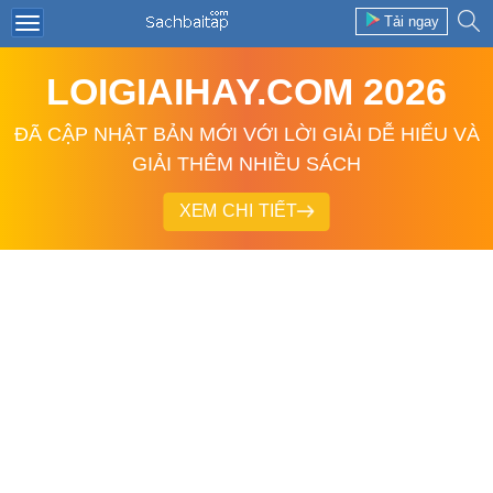
Tải ngay
LOIGIAIHAY.COM 2026
ĐÃ CẬP NHẬT BẢN MỚI VỚI LỜI GIẢI DỄ HIỂU VÀ
GIẢI THÊM NHIỀU SÁCH
XEM CHI TIẾT