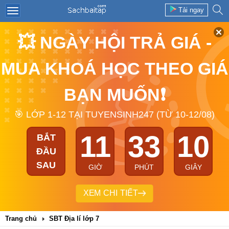
Tải ngay
💥 NGÀY HỘI TRẢ GIÁ -
MUA KHOÁ HỌC THEO GIÁ
BẠN MUỐN❗
🎯 LỚP 1-12 TẠI TUYENSINH247 (TỪ 10-12/08)
11
33
09
BẮT
ĐẦU
SAU
GIỜ
PHÚT
GIÂY
XEM CHI TIẾT
Trang chủ
SBT Địa lí lớp 7