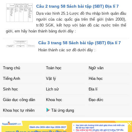
Câu 2 trang 58 Sách bài tập (SBT) Địa lí 7
Dựa vào hình 25.1-Lược đồ thu nhập bình quân đầu
người của các quốc gia trên thế giới (năm 2000),
tr.80 SGK, kết hợp với bản đồ các nước trên thế
giới, em hãy hoàn thành bảng dưới đây :
Câu 3 trang 58 Sách bài tập (SBT) Địa lí 7
Hoàn thành các sơ đồ dưới đây :
Trang chủ
Toán học
Ngữ văn
Tiếng Anh
Vật lý
Hóa học
Sinh học
Lịch sử
Địa lí
Giáo dục công dân
Khoa học
Đạo đức
Khoa học tự nhiên
Tải ứng dụng
Liên hệ
|
Chính sách
Copyright ©
2017 Sachbaitap.com