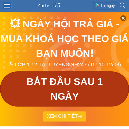
Tải ngay
💥 NGÀY HỘI TRẢ GIÁ -
MUA KHOÁ HỌC THEO GIÁ
BẠN MUỐN❗
🎯 LỚP 1-12 TẠI TUYENSINH247 (TỪ 10-12/08)
BẮT ĐẦU SAU 1
NGÀY
XEM CHI TIẾT