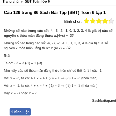
Trang chủ
SBT Toán lớp 6
Câu 126 trang 86 Sách Bài Tập (SBT) Toán 6 tập 1
Bình chọn:
Những số nào trong các số: -4, -3, -2, -1, 0, 1, 2, 3, 4 là giá trị của số
nguyên x thỏa mãn đẳng thức: x.(4+x) = -3?
Những số nào trong các số: -4, -3, -2, -1, 0, 1, 2, 3, 4 là giá trị của số
nguyên x thỏa mãn đẳng thức: x.(4+x) = -3?
Giải
Ta có: - 3 = 3.(-1) = 1.(-3)
Như vậy các số thỏa mãn đẳng thức trên chỉ có thể là -3 hoặc -1
⇒
⇒
Với x = -3, ta có: 4 + x = 4 + (-3) = 1
(-3).1 = -3 (thỏa mãn)
⇒
⇒
Với x = -1, ta có: 4 + x = 4 + (-1) = 3
(-3).1 = -3 (thỏa mãn)
Vậy x = -3 hoặc x = -1
Sachbaitap.net
9 bình luận