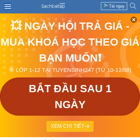
Tải ngay
💥 NGÀY HỘI TRẢ GIÁ -
MUA KHOÁ HỌC THEO GIÁ
BẠN MUỐN❗
🎯 LỚP 1-12 TẠI TUYENSINH247 (TỪ 10-12/08)
BẮT ĐẦU SAU 1
NGÀY
XEM CHI TIẾT