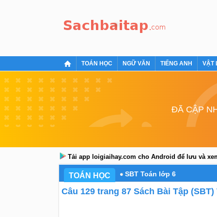
TOÁN HỌC
NGỮ VĂN
TIẾNG ANH
VẬT 
ĐÃ CẬP NH
Tải app loigiaihay.com cho Android để lưu và x
SBT Toán lớp 6
TOÁN HỌC
Câu 129 trang 87 Sách Bài Tập (SBT) T