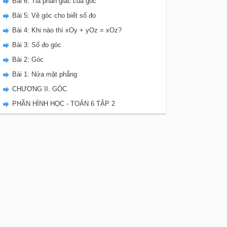
Bài 6: Tia phân giác của góc
Bài 5: Vẽ góc cho biết số đo
Bài 4: Khi nào thì xOy + yOz = xOz?
Bài 3: Số đo góc
Bài 2: Góc
Bài 1: Nửa mặt phẳng
CHƯƠNG II. GÓC
PHẦN HÌNH HỌC - TOÁN 6 TẬP 2