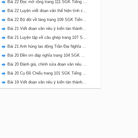
Bài 22 Đọc mở rộng trang 111 SGK Tiếng Việt 5 Kết nối tri thức tập 2
Bài 22 Luyện viết đoạn văn thể hiện tình cảm, cảm xúc về một sự việc trang 111 SGK Tiếng Việt 5 Kết nối tri thức tập 2
Bài 22 Bộ đội về làng trang 109 SGK Tiếng Việt 5 Kết nối tri thức tập 2
Bài 21 Viết đoạn văn nêu ý kiến tán thành một sự việc, hiện tượng (Bài viết số 2) trang 108 SGK Tiếng Việt 5 Kết nối tri thức tập 2
Bài 21 Luyện tập về câu ghép trang 107 SGK Tiếng Việt 5 Kết nối tri thức tập 2
Bài 21 Anh hùng lao động Trần Đại Nghĩa trang 106 SGK Tiếng Việt 5 Kết nối tri thức tập 2
Bài 20 Đền ơn đáp nghĩa trang 104 SGK Tiếng Việt 5 Kết nối tri thức tập 2
Bài 20 Đánh giá, chỉnh sửa đoạn văn nêu ý kiến tán thành một sự vật, hiện tượng trang 103 SGK Tiếng Việt 5 Kết nối tri thức tập 2
Bài 20 Cụ Đồ Chiểu trang 101 SGK Tiếng Việt 5 Kết nối tri thức tập 2
Bài 19 Viết đoạn văn nêu ý kiến tán thành một sự việc, hiện tượng (Bài viết số 1) trang 100 SGK Tiếng Việt 5 Kết nối tri thức tập 2