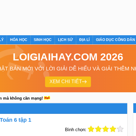
LÝ
HÓA HỌC
SINH HỌC
LỊCH SỬ
ĐỊA LÍ
GIÁO DỤC CÔNG DÂN
LOIGIAIHAY.COM 2026
ẬT BẢN MỚI VỚI LỜI GIẢI DỄ HIỂU VÀ GIẢI THÊM 
XEM CHI TIẾT
em mà không cần mạng!
oán 6 tập 1
Bình chọn: