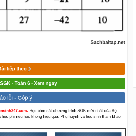
Sachbaitap.net
Bài tiếp theo
i SGK - Toán 6 - Xem ngay
áo lỗi - Góp ý
yensinh247.com.
Học bám sát chương trình SGK mới nhất của Bộ
rả học phí nếu học không hiệu quả. Phụ huynh và học sinh tham khảo