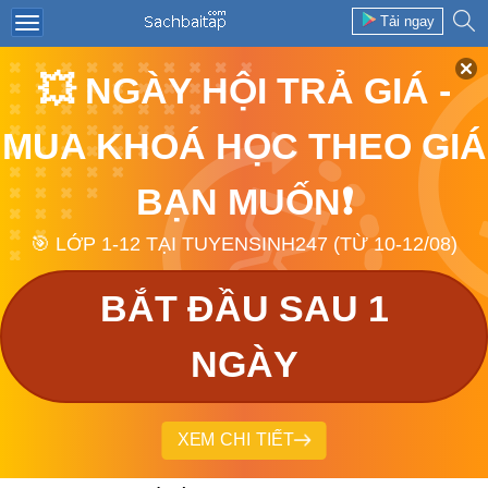
Tải ngay
💥 NGÀY HỘI TRẢ GIÁ -
MUA KHOÁ HỌC THEO GIÁ
BẠN MUỐN❗
🎯 LỚP 1-12 TẠI TUYENSINH247 (TỪ 10-12/08)
BẮT ĐẦU SAU 1
NGÀY
XEM CHI TIẾT