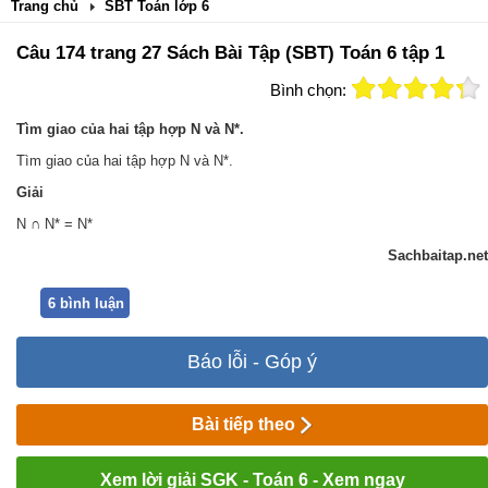
Trang chủ
SBT Toán lớp 6
Câu 174 trang 27 Sách Bài Tập (SBT) Toán 6 tập 1
Bình chọn:
Tìm giao của hai tập hợp N và N*.
Tìm giao của hai tập hợp N và N*.
Giải
N ∩ N* = N*
Sachbaitap.net
6 bình luận
Báo lỗi - Góp ý
Bài tiếp theo
Xem lời giải SGK - Toán 6 - Xem ngay