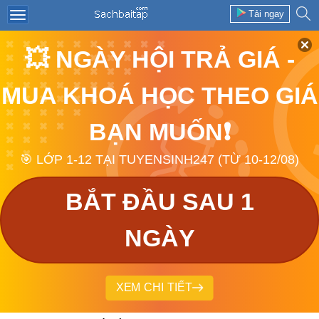
Tải ngay
💥 NGÀY HỘI TRẢ GIÁ -
MUA KHOÁ HỌC THEO GIÁ
BẠN MUỐN❗
🎯 LỚP 1-12 TẠI TUYENSINH247 (TỪ 10-12/08)
BẮT ĐẦU SAU 1
NGÀY
XEM CHI TIẾT