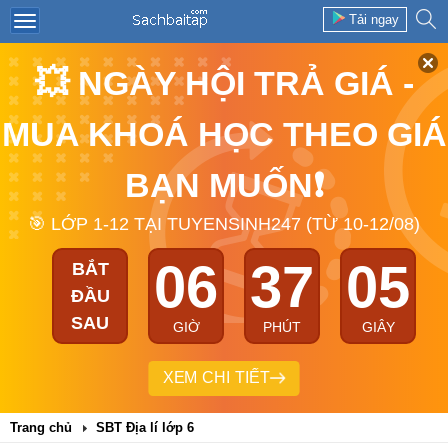
Tải ngay
💥 NGÀY HỘI TRẢ GIÁ -
MUA KHOÁ HỌC THEO GIÁ
BẠN MUỐN❗
🎯 LỚP 1-12 TẠI TUYENSINH247 (TỪ 10-12/08)
06
37
05
BẮT
ĐẦU
SAU
GIỜ
PHÚT
GIÂY
XEM CHI TIẾT
Trang chủ
SBT Địa lí lớp 6