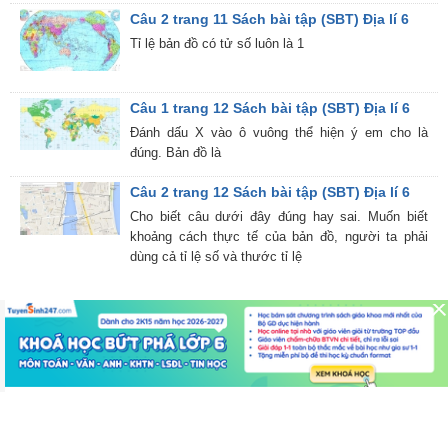
Câu 2 trang 11 Sách bài tập (SBT) Địa lí 6
Tỉ lệ bản đồ có tử số luôn là 1
Câu 1 trang 12 Sách bài tập (SBT) Địa lí 6
Đánh dấu X vào ô vuông thể hiện ý em cho là
đúng. Bản đồ là
Câu 2 trang 12 Sách bài tập (SBT) Địa lí 6
Cho biết câu dưới đây đúng hay sai. Muốn biết
khoảng cách thực tế của bản đồ, người ta phải
dùng cả tỉ lệ số và thước tỉ lệ
Trang chủ
Toán học
Ngữ văn
Tiếng Anh
Vật lý
Hóa học
Sinh học
Lịch sử
Địa lí
Giáo dục công dân
Khoa học
Đạo đức