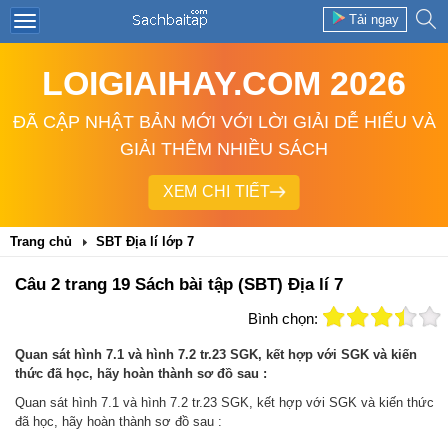
Tải ngay
LOIGIAIHAY.COM 2026
ĐÃ CẬP NHẬT BẢN MỚI VỚI LỜI GIẢI DỄ HIỂU VÀ
GIẢI THÊM NHIỀU SÁCH
XEM CHI TIẾT
Trang chủ
SBT Địa lí lớp 7
Câu 2 trang 19 Sách bài tập (SBT) Địa lí 7
Bình chọn:
Quan sát hình 7.1 và hình 7.2 tr.23 SGK, kết hợp với SGK và kiến
thức đã học, hãy hoàn thành sơ đồ sau :
Quan sát hình 7.1 và hình 7.2 tr.23 SGK, kết hợp với SGK và kiến thức
đã học, hãy hoàn thành sơ đồ sau :