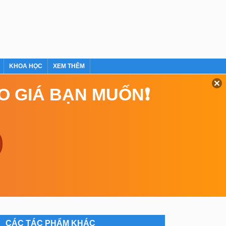
KHOA HỌC
XEM THÊM
EO GIÁ BẠN MUỐN❗
CÁC TÁC PHẨM KHÁC