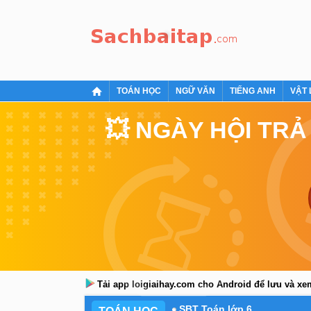
TOÁN HỌC
NGỮ VĂN
TIẾNG ANH
VẬT 
💥 NGÀY HỘI TRẢ
Tải app loigiaihay.com cho Android để lưu và x
SBT Toán lớp 6