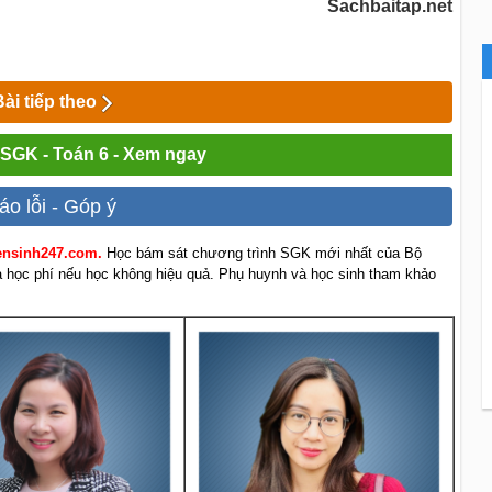
Sachbaitap.net
Bài tiếp theo
i SGK - Toán 6 - Xem ngay
áo lỗi - Góp ý
yensinh247.com.
Học bám sát chương trình SGK mới nhất của Bộ
rả học phí nếu học không hiệu quả. Phụ huynh và học sinh tham khảo