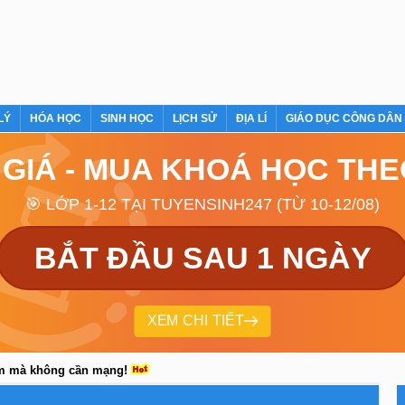
LÝ
HÓA HỌC
SINH HỌC
LỊCH SỬ
ĐỊA LÍ
GIÁO DỤC CÔNG DÂN
 GIÁ - MUA KHOÁ HỌC TH
🎯 LỚP 1-12 TẠI TUYENSINH247 (TỪ 10-12/08)
BẮT ĐẦU SAU 1 NGÀY
XEM CHI TIẾT
em mà không cần mạng!