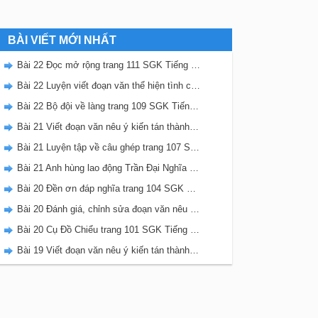
BÀI VIẾT MỚI NHẤT
Bài 22 Đọc mở rộng trang 111 SGK Tiếng Việt 5 Kết nối tri thức tập 2
Bài 22 Luyện viết đoạn văn thể hiện tình cảm, cảm xúc về một sự việc trang 111 SGK Tiếng Việt 5 Kết nối tri thức tập 2
Bài 22 Bộ đội về làng trang 109 SGK Tiếng Việt 5 Kết nối tri thức tập 2
Bài 21 Viết đoạn văn nêu ý kiến tán thành một sự việc, hiện tượng (Bài viết số 2) trang 108 SGK Tiếng Việt 5 Kết nối tri thức tập 2
Bài 21 Luyện tập về câu ghép trang 107 SGK Tiếng Việt 5 Kết nối tri thức tập 2
Bài 21 Anh hùng lao động Trần Đại Nghĩa trang 106 SGK Tiếng Việt 5 Kết nối tri thức tập 2
Bài 20 Đền ơn đáp nghĩa trang 104 SGK Tiếng Việt 5 Kết nối tri thức tập 2
Bài 20 Đánh giá, chỉnh sửa đoạn văn nêu ý kiến tán thành một sự vật, hiện tượng trang 103 SGK Tiếng Việt 5 Kết nối tri thức tập 2
Bài 20 Cụ Đồ Chiểu trang 101 SGK Tiếng Việt 5 Kết nối tri thức tập 2
Bài 19 Viết đoạn văn nêu ý kiến tán thành một sự việc, hiện tượng (Bài viết số 1) trang 100 SGK Tiếng Việt 5 Kết nối tri thức tập 2