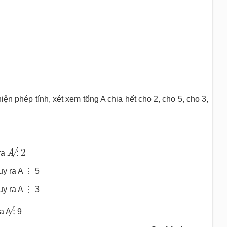
n phép tính, xét xem tổng A chia hết cho 2, cho 5, cho 3,
A
⋮̸
2
⋮
2
a
A
ra A ⋮ 5
ra A ⋮ 3
⋮̸
⋮
 A
9