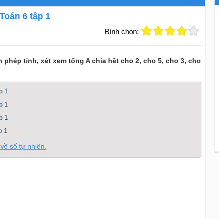
oán 6 tập 1
Bình chọn:
 phép tính, xét xem tổng A chia hết cho 2, cho 5, cho 3, cho
p 1
p 1
p 1
p 1
về số tự nhiên.