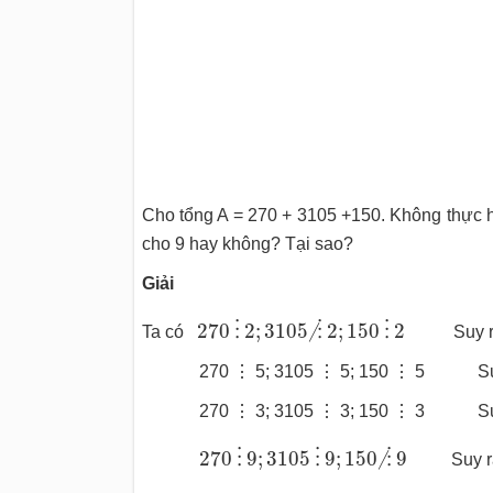
Cho tổng A = 270 + 3105 +150. Không thực hiệ
cho 9 hay không? Tại sao?
Giải
⋮
⋮
⋮̸
270
2
;
3105
2
;
150
2
270
⋮
2
;
3105
⋮
2
;
150
⋮
2
Ta có
Suy r
270 ⋮ 5; 3105 ⋮ 5; 150 ⋮ 5 Suy 
270 ⋮ 3; 3105 ⋮ 3; 150 ⋮ 3 Suy 
⋮
⋮
⋮̸
270
9
;
3105
9
;
150
9
270
⋮
9
;
3105
⋮
9
;
150
⋮
9
Suy ra