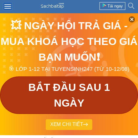
Tải ngay
💥 NGÀY HỘI TRẢ GIÁ -
MUA KHOÁ HỌC THEO GIÁ
BẠN MUỐN❗
🎯 LỚP 1-12 TẠI TUYENSINH247 (TỪ 10-12/08)
BẮT ĐẦU SAU 1
NGÀY
XEM CHI TIẾT