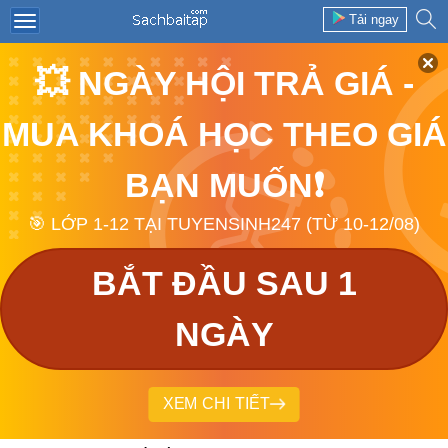
Tải ngay
💥 NGÀY HỘI TRẢ GIÁ -
MUA KHOÁ HỌC THEO GIÁ
BẠN MUỐN❗
🎯 LỚP 1-12 TẠI TUYENSINH247 (TỪ 10-12/08)
BẮT ĐẦU SAU 1
NGÀY
XEM CHI TIẾT