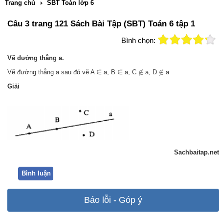
Trang chủ
SBT Toán lớp 6
Câu 3 trang 121 Sách Bài Tập (SBT) Toán 6 tập 1
Bình chọn:
Vẽ đường thẳng a.
∉
∉
∉
∉
Vẽ đường thẳng a sau đó vẽ A ∈ a, B ∈ a, C
a, D
a
Giải
Sachbaitap.net
Bình luận
Báo lỗi - Góp ý