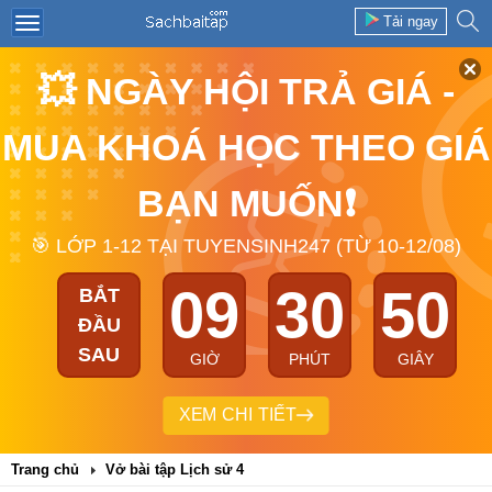
Tải ngay
💥 NGÀY HỘI TRẢ GIÁ -
MUA KHOÁ HỌC THEO GIÁ
BẠN MUỐN❗
🎯 LỚP 1-12 TẠI TUYENSINH247 (TỪ 10-12/08)
09
30
49
BẮT
ĐẦU
SAU
GIỜ
PHÚT
GIÂY
XEM CHI TIẾT
Trang chủ
Vở bài tập Lịch sử 4