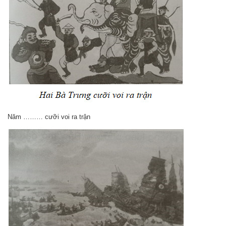
Năm ……… cưỡi voi ra trận