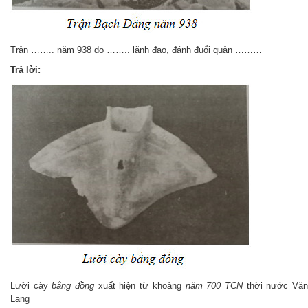
Trận …….. năm 938 do …….. lãnh đạo, đánh đuổi quân ………
Trả lời:
Lưỡi cày
bằng đồng
xuất hiện từ khoảng
năm 700 TCN
thời nước Vă
Lang