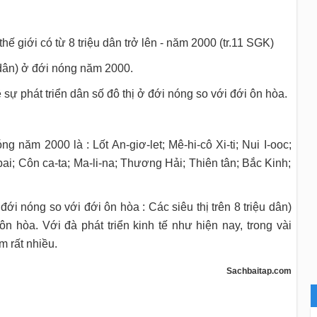
thế giới có từ 8 triệu dân trở lên - năm 2000 (tr.11 SGK)
u dân) ở đới nóng năm 2000.
 sự phát triển dân số đô thị ở đới nóng so với đới ôn hòa.
óng năm 2000 là : Lốt An-giơ-let; Mê-hi-cô Xi-ti; Nui I-ooc;
n-bai; Côn ca-ta; Ma-li-na; Thương Hải; Thiên tân; Bắc Kinh;
 đới nóng so với đới ôn hòa : Các siêu thị trên 8 triệu dân)
n hòa. Với đà phát triển kinh tế như hiện nay, trong vài
m rất nhiều.
Sachbaitap.com