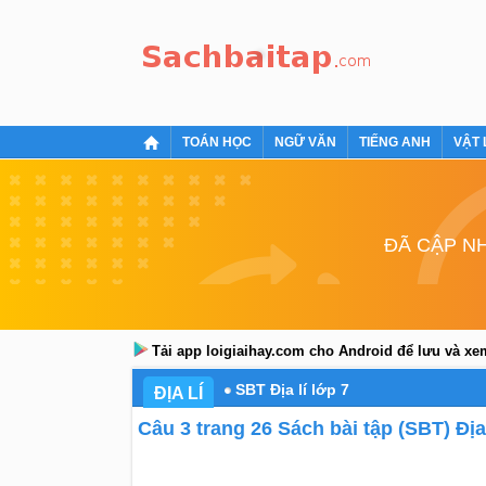
TOÁN HỌC
NGỮ VĂN
TIẾNG ANH
VẬT 
ĐÃ CẬP NH
Tải app loigiaihay.com cho Android để lưu và x
SBT Địa lí lớp 7
ĐỊA LÍ
Câu 3 trang 26 Sách bài tập (SBT) Địa 