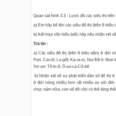
Quan sát hình 3.3 - Lược đồ các siêu thị trên 
a) Em hãy kể tên các siêu đô thị (trên 8 triệ
b) Kết hợp vốn hiểu biết, hãy nêu nhận xét về
Trả lời :
a) C
ác siêu đô thị (trên 8 triệu dân) ở đới n
Pari, Cai-rô; La-gốt; Ka-ra-si; Nui Đê-li; Mu
Xơ-un; Tô-ki-ô; Ô-xa-ca-Cô-bê
b) N
hận xét về sự phát triển dân số đô thị ở
ở đới nóng nhiều hơn rất nhiều so với đới ô
chục năm nữa, con số đó còn có thể tăng thê