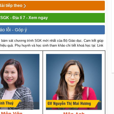
Bài tiếp theo
 SGK - Địa lí 7 - Xem ngay
áo lỗi - Góp ý
 bám sát chương trình SGK mới nhất của Bộ Giáo dục. Cam kết giúp
 hiệu quả. Phụ huynh và học sinh tham khảo chi tiết khoá học tại: Link