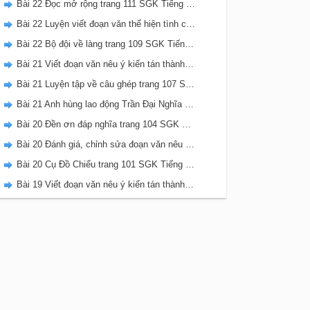
Bài 22 Đọc mở rộng trang 111 SGK Tiếng Việt 5 Kết nối tri thức tập 2
Bài 22 Luyện viết đoạn văn thể hiện tình cảm, cảm xúc về một sự việc trang 111 SGK Tiếng Việt 5 Kết nối tri thức tập 2
Bài 22 Bộ đội về làng trang 109 SGK Tiếng Việt 5 Kết nối tri thức tập 2
Bài 21 Viết đoạn văn nêu ý kiến tán thành một sự việc, hiện tượng (Bài viết số 2) trang 108 SGK Tiếng Việt 5 Kết nối tri thức tập 2
Bài 21 Luyện tập về câu ghép trang 107 SGK Tiếng Việt 5 Kết nối tri thức tập 2
Bài 21 Anh hùng lao động Trần Đại Nghĩa trang 106 SGK Tiếng Việt 5 Kết nối tri thức tập 2
Bài 20 Đền ơn đáp nghĩa trang 104 SGK Tiếng Việt 5 Kết nối tri thức tập 2
Bài 20 Đánh giá, chỉnh sửa đoạn văn nêu ý kiến tán thành một sự vật, hiện tượng trang 103 SGK Tiếng Việt 5 Kết nối tri thức tập 2
Bài 20 Cụ Đồ Chiểu trang 101 SGK Tiếng Việt 5 Kết nối tri thức tập 2
Bài 19 Viết đoạn văn nêu ý kiến tán thành một sự việc, hiện tượng (Bài viết số 1) trang 100 SGK Tiếng Việt 5 Kết nối tri thức tập 2