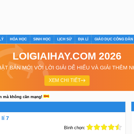
LÝ
HÓA HỌC
SINH HỌC
LỊCH SỬ
ĐỊA LÍ
GIÁO DỤC CÔNG DÂN
LOIGIAIHAY.COM 2026
ẬT BẢN MỚI VỚI LỜI GIẢI DỄ HIỂU VÀ GIẢI THÊM 
XEM CHI TIẾT
em mà không cần mạng!
lí 7
Bình chọn: