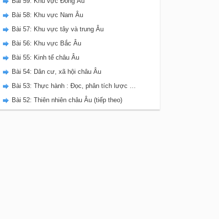
Bài 59: Khu vực Đông Âu
Bài 58: Khu vực Nam Âu
Bài 57: Khu vực tây và trung Âu
Bài 56: Khu vực Bắc Âu
Bài 55: Kinh tế châu Âu
Bài 54: Dân cư, xã hội châu Âu
Bài 53: Thực hành : Đọc, phân tích lược đồ, biểu đồ nhiệt độ và lượng mưa châu Âu.
Bài 52: Thiên nhiên châu Âu (tiếp theo)