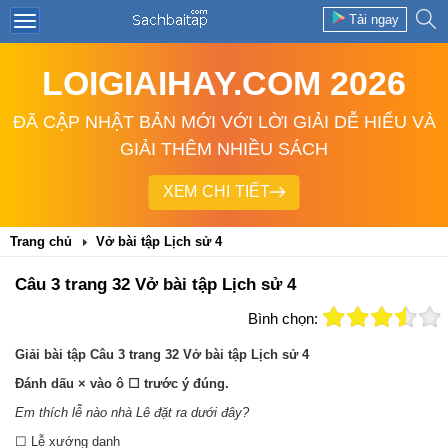
Tải ngay
LOIGIAIHAY.COM 2026
ĐÃ CẬP NHẬT BẢN MỚI VỚI LỜI GIẢI DỄ HIỂU VÀ
GIẢI THÊM NHIỀU SÁCH
XEM CHI TIẾT
Trang chủ
Vở bài tập Lịch sử 4
Câu 3 trang 32 Vở bài tập Lịch sử 4
Bình chọn:
Giải bài tập Câu 3 trang 32 Vở bài tập Lịch sử 4
Đánh dấu
× vào ô ☐ trước ý đúng.
Em thích lễ nào nhà Lê đặt ra dưới đây?
☐ Lễ xướng danh