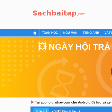
TOÁN HỌC
NGỮ VĂN
TIẾNG ANH
VẬT 
💥 NGÀY HỘI TRẢ
Tải app loigiaihay.com cho Android để lưu và x
SBT Địa lí lớp 7