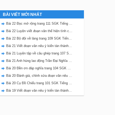
BÀI VIẾT MỚI NHẤT
Bài 22 Đọc mở rộng trang 111 SGK Tiếng Việt 5 Kết nối tri thức tập 2
Bài 22 Luyện viết đoạn văn thể hiện tình cảm, cảm xúc về một sự việc trang 111 SGK Tiếng Việt 5 Kết nối tri thức tập 2
Bài 22 Bộ đội về làng trang 109 SGK Tiếng Việt 5 Kết nối tri thức tập 2
Bài 21 Viết đoạn văn nêu ý kiến tán thành một sự việc, hiện tượng (Bài viết số 2) trang 108 SGK Tiếng Việt 5 Kết nối tri thức tập 2
Bài 21 Luyện tập về câu ghép trang 107 SGK Tiếng Việt 5 Kết nối tri thức tập 2
Bài 21 Anh hùng lao động Trần Đại Nghĩa trang 106 SGK Tiếng Việt 5 Kết nối tri thức tập 2
Bài 20 Đền ơn đáp nghĩa trang 104 SGK Tiếng Việt 5 Kết nối tri thức tập 2
Bài 20 Đánh giá, chỉnh sửa đoạn văn nêu ý kiến tán thành một sự vật, hiện tượng trang 103 SGK Tiếng Việt 5 Kết nối tri thức tập 2
Bài 20 Cụ Đồ Chiểu trang 101 SGK Tiếng Việt 5 Kết nối tri thức tập 2
Bài 19 Viết đoạn văn nêu ý kiến tán thành một sự việc, hiện tượng (Bài viết số 1) trang 100 SGK Tiếng Việt 5 Kết nối tri thức tập 2