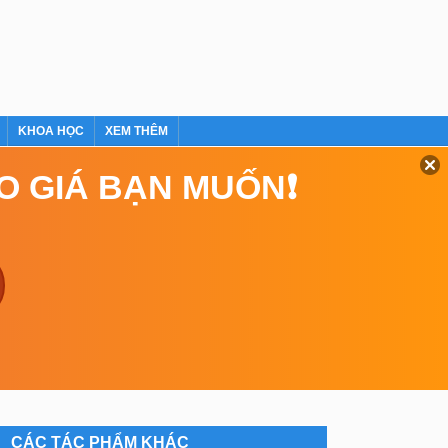
KHOA HỌC
XEM THÊM
EO GIÁ BẠN MUỐN❗
CÁC TÁC PHẨM KHÁC