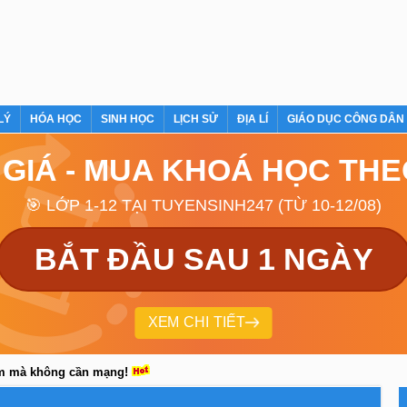
LÝ
HÓA HỌC
SINH HỌC
LỊCH SỬ
ĐỊA LÍ
GIÁO DỤC CÔNG DÂN
 GIÁ - MUA KHOÁ HỌC TH
🎯 LỚP 1-12 TẠI TUYENSINH247 (TỪ 10-12/08)
BẮT ĐẦU SAU 1 NGÀY
XEM CHI TIẾT
em mà không cần mạng!