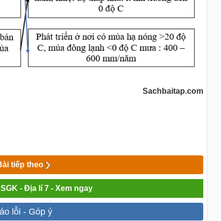
Sachbaitap.com
Bài tiếp theo
 SGK - Địa lí 7 - Xem ngay
áo lỗi - Góp ý