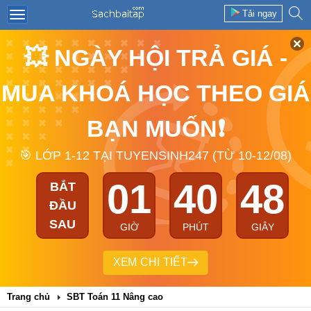
Tải ngay
💥 NGÀY HỘI TRẢ GIÁ -
MUA KHOÁ HỌC THEO GIÁ
BẠN MUỐN❗
🎯 LỚP 1-12 TẠI TUYENSINH247 (TỪ 10-12/08)
01
40
48
BẮT
ĐẦU
SAU
GIỜ
PHÚT
GIÂY
XEM CHI TIẾT
Trang chủ
SBT Toán 11 Nâng cao