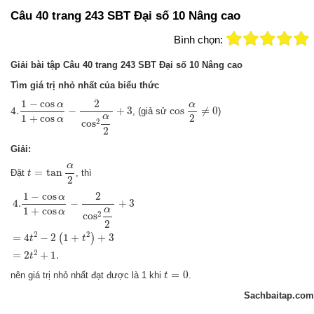
Câu 40 trang 243 SBT Đại số 10 Nâng cao
Bình chọn:
Giải bài tập Câu 40 trang 243 SBT Đại số 10 Nâng cao
Tìm giá trị nhỏ nhất của biểu thức
4.
1
−
cos
α
1
+
cos
α
−
2
cos
2
α
2
+
3
cos
α
2
≠
0
1
−
cos
2
α
α
4.
−
+
3
cos
≠
0
, (giả sử
)
α
1
+
cos
2
α
2
cos
2
Giải:
t
=
tan
α
2
α
=
tan
Đặt
, thì
t
2
4.
1
−
cos
α
1
+
cos
α
−
2
cos
2
α
2
+
3
=
4
t
2
−
2
(
1
+
t
2
)
+
3
=
2
t
2
+
1.
1
−
cos
2
α
4.
−
+
3
α
1
+
cos
α
2
cos
2
2
2
=
4
−
2
1
+
+
3
(
)
t
t
2
=
2
+
1.
t
t
=
0
=
0
nên giá trị nhỏ nhất đạt được là 1 khi
.
t
Sachbaitap.com