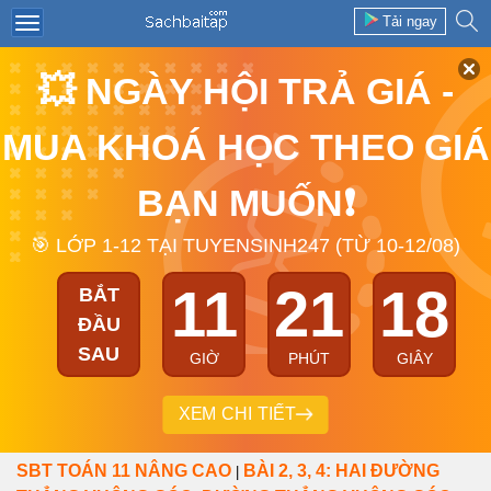
Tải ngay
💥 NGÀY HỘI TRẢ GIÁ -
MUA KHOÁ HỌC THEO GIÁ
BẠN MUỐN❗
🎯 LỚP 1-12 TẠI TUYENSINH247 (TỪ 10-12/08)
11
21
17
BẮT
ĐẦU
SAU
GIỜ
PHÚT
GIÂY
XEM CHI TIẾT
SBT TOÁN 11 NÂNG CAO
BÀI 2, 3, 4: HAI ĐƯỜNG
|