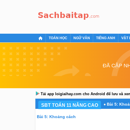
TOÁN HỌC
NGỮ VĂN
TIẾNG ANH
VẬT 
ĐÃ CẬP NH
Tải app loigiaihay.com cho Android để lưu và x
Bài 5: Kho
SBT TOÁN 11 NÂNG CAO
Bài 5: Khoảng cách