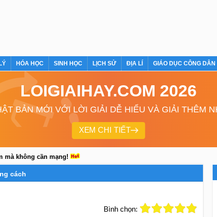
LÝ
HÓA HỌC
SINH HỌC
LỊCH SỬ
ĐỊA LÍ
GIÁO DỤC CÔNG DÂN
LOIGIAIHAY.COM 2026
ẬT BẢN MỚI VỚI LỜI GIẢI DỄ HIỂU VÀ GIẢI THÊM 
XEM CHI TIẾT
em mà không cần mạng!
ảng cách
Bình chọn: