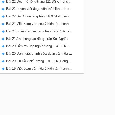
Bài 22 Đọc mở rộng trang 111 SGK Tiếng Việt 5 Kết nối tri thức tập 2
Bài 22 Luyện viết đoạn văn thể hiện tình cảm, cảm xúc về một sự việc trang 111 SGK Tiếng Việt 5 Kết nối tri thức tập 2
Bài 22 Bộ đội về làng trang 109 SGK Tiếng Việt 5 Kết nối tri thức tập 2
Bài 21 Viết đoạn văn nêu ý kiến tán thành một sự việc, hiện tượng (Bài viết số 2) trang 108 SGK Tiếng Việt 5 Kết nối tri thức tập 2
Bài 21 Luyện tập về câu ghép trang 107 SGK Tiếng Việt 5 Kết nối tri thức tập 2
Bài 21 Anh hùng lao động Trần Đại Nghĩa trang 106 SGK Tiếng Việt 5 Kết nối tri thức tập 2
Bài 20 Đền ơn đáp nghĩa trang 104 SGK Tiếng Việt 5 Kết nối tri thức tập 2
Bài 20 Đánh giá, chỉnh sửa đoạn văn nêu ý kiến tán thành một sự vật, hiện tượng trang 103 SGK Tiếng Việt 5 Kết nối tri thức tập 2
Bài 20 Cụ Đồ Chiểu trang 101 SGK Tiếng Việt 5 Kết nối tri thức tập 2
Bài 19 Viết đoạn văn nêu ý kiến tán thành một sự việc, hiện tượng (Bài viết số 1) trang 100 SGK Tiếng Việt 5 Kết nối tri thức tập 2