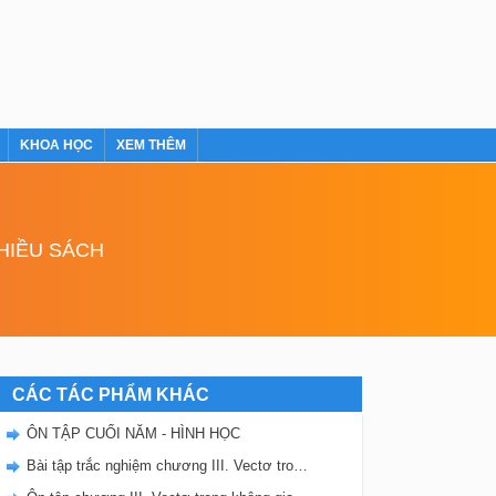
KHOA HỌC
XEM THÊM
NHIỀU SÁCH
CÁC TÁC PHẨM KHÁC
ÔN TẬP CUỐI NĂM - HÌNH HỌC
Bài tập trắc nghiệm chương III. Vectơ trong không gian. Quan hệ vuông góc.