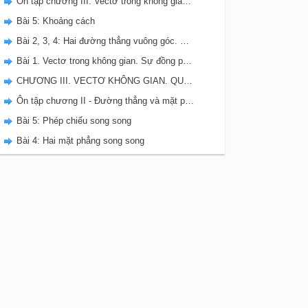
Ôn tập chương III. Vectơ trong không gian. Quan hệ vuông góc
Bài 5: Khoảng cách
Bài 2, 3, 4: Hai đường thẳng vuông góc. Đường thẳng vuông góc với mặt phẳng. Hai mặt phẳng vuông góc
Bài 1. Vectơ trong không gian. Sự đồng phẳng của các vectơ
CHƯƠNG III. VECTƠ KHÔNG GIAN. QUAN HỆ VUÔNG GÓC
Ôn tập chương II - Đường thẳng và mặt phẳng trong không gian. Quan hệ song song
Bài 5: Phép chiếu song song
Bài 4: Hai mặt phẳng song song