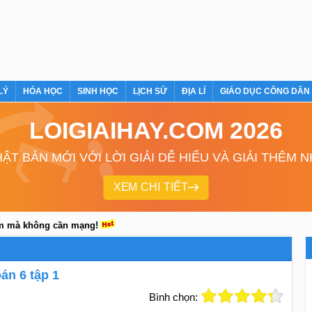
LÝ
HÓA HỌC
SINH HỌC
LỊCH SỬ
ĐỊA LÍ
GIÁO DỤC CÔNG DÂN
LOIGIAIHAY.COM 2026
ẬT BẢN MỚI VỚI LỜI GIẢI DỄ HIỂU VÀ GIẢI THÊM 
XEM CHI TIẾT
em mà không cần mạng!
án 6 tập 1
Bình chọn: