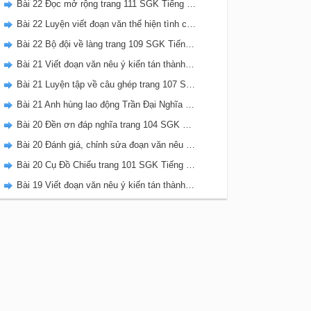
Bài 22 Đọc mở rộng trang 111 SGK Tiếng Việt 5 Kết nối tri thức tập 2
Bài 22 Luyện viết đoạn văn thể hiện tình cảm, cảm xúc về một sự việc trang 111 SGK Tiếng Việt 5 Kết nối tri thức tập 2
Bài 22 Bộ đội về làng trang 109 SGK Tiếng Việt 5 Kết nối tri thức tập 2
Bài 21 Viết đoạn văn nêu ý kiến tán thành một sự việc, hiện tượng (Bài viết số 2) trang 108 SGK Tiếng Việt 5 Kết nối tri thức tập 2
Bài 21 Luyện tập về câu ghép trang 107 SGK Tiếng Việt 5 Kết nối tri thức tập 2
Bài 21 Anh hùng lao động Trần Đại Nghĩa trang 106 SGK Tiếng Việt 5 Kết nối tri thức tập 2
Bài 20 Đền ơn đáp nghĩa trang 104 SGK Tiếng Việt 5 Kết nối tri thức tập 2
Bài 20 Đánh giá, chỉnh sửa đoạn văn nêu ý kiến tán thành một sự vật, hiện tượng trang 103 SGK Tiếng Việt 5 Kết nối tri thức tập 2
Bài 20 Cụ Đồ Chiểu trang 101 SGK Tiếng Việt 5 Kết nối tri thức tập 2
Bài 19 Viết đoạn văn nêu ý kiến tán thành một sự việc, hiện tượng (Bài viết số 1) trang 100 SGK Tiếng Việt 5 Kết nối tri thức tập 2