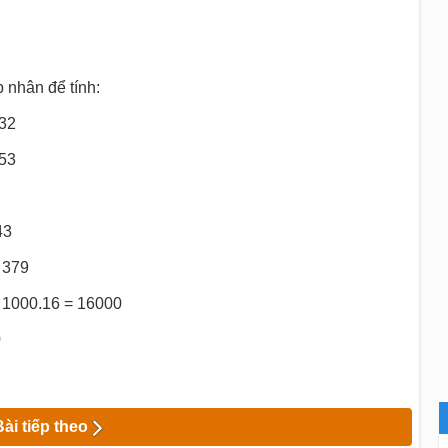
 nhân để tính:
32
53
43
 379
 = 1000.16 = 16000
0
Bài tiếp theo