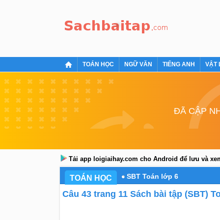
TOÁN HỌC
NGỮ VĂN
TIẾNG ANH
VẬT 
ĐÃ CẬP NH
Tải app loigiaihay.com cho Android để lưu và x
SBT Toán lớp 6
TOÁN HỌC
Câu 43 trang 11 Sách bài tập (SBT) To