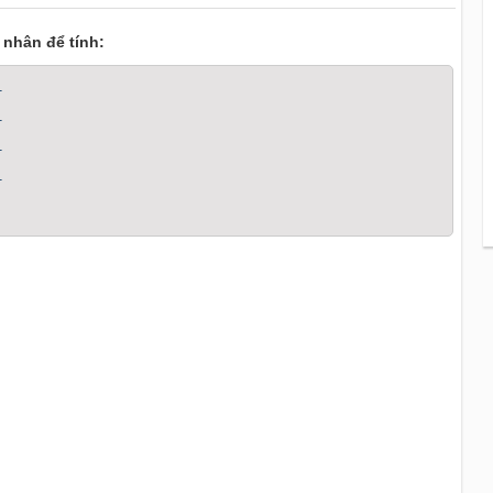
 nhân để tính:
1
1
1
1