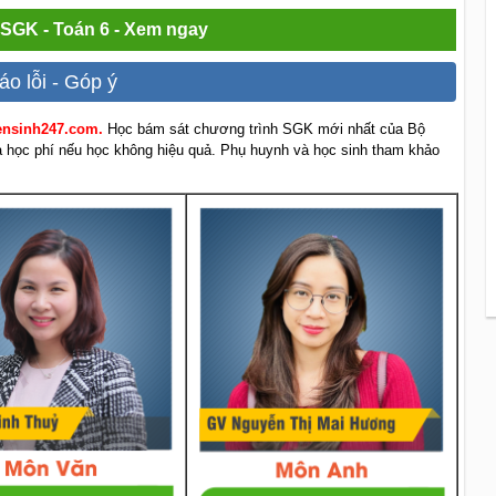
i SGK - Toán 6 - Xem ngay
áo lỗi - Góp ý
yensinh247.com.
Học bám sát chương trình SGK mới nhất của Bộ
rả học phí nếu học không hiệu quả. Phụ huynh và học sinh tham khảo