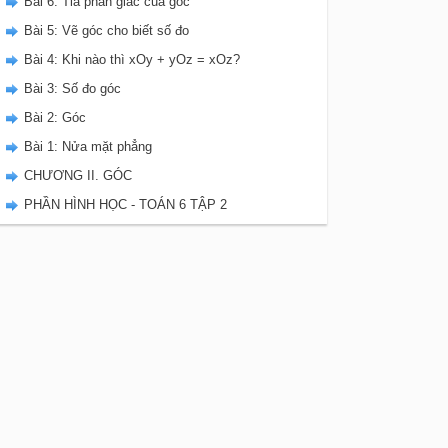
Bài 6: Tia phân giác của góc
Bài 5: Vẽ góc cho biết số đo
Bài 4: Khi nào thì xOy + yOz = xOz?
Bài 3: Số đo góc
Bài 2: Góc
Bài 1: Nửa mặt phẳng
CHƯƠNG II. GÓC
PHẦN HÌNH HỌC - TOÁN 6 TẬP 2