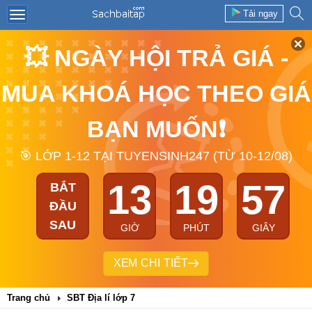
Tải ngay
💥 NGÀY HỘI TRẢ GIÁ -
MUA KHOÁ HỌC THEO GIÁ
BẠN MUỐN❗
🎯 LỚP 1-12 TẠI TUYENSINH247 (TỪ 10-12/08)
13
19
56
BẮT
ĐẦU
SAU
GIỜ
PHÚT
GIÂY
XEM CHI TIẾT
Trang chủ
SBT Địa lí lớp 7