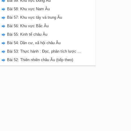
Bài 59: Khu vực Đông Âu
Bài 58: Khu vực Nam Âu
Bài 57: Khu vực tây và trung Âu
Bài 56: Khu vực Bắc Âu
Bài 55: Kinh tế châu Âu
Bài 54: Dân cư, xã hội châu Âu
Bài 53: Thực hành : Đọc, phân tích lược đồ, biểu đồ nhiệt độ và lượng mưa châu Âu.
Bài 52: Thiên nhiên châu Âu (tiếp theo)