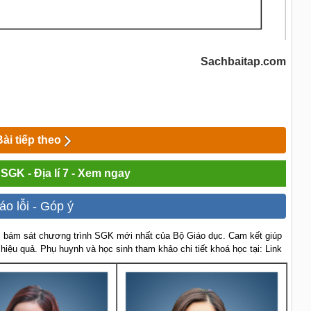
Sachbaitap.com
Bài tiếp theo
 SGK - Địa lí 7 - Xem ngay
áo lỗi - Góp ý
 bám sát chương trình SGK mới nhất của Bộ Giáo dục. Cam kết giúp
 hiệu quả. Phụ huynh và học sinh tham khảo chi tiết khoá học tại: Link