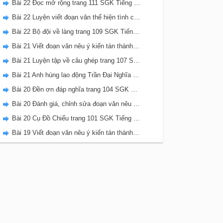
Bài 22 Đọc mở rộng trang 111 SGK Tiếng Việt 5 Kết nối tri thức tập 2
Bài 22 Luyện viết đoạn văn thể hiện tình cảm, cảm xúc về một sự việc trang 111 SGK Tiếng Việt 5 Kết nối tri thức tập 2
Bài 22 Bộ đội về làng trang 109 SGK Tiếng Việt 5 Kết nối tri thức tập 2
Bài 21 Viết đoạn văn nêu ý kiến tán thành một sự việc, hiện tượng (Bài viết số 2) trang 108 SGK Tiếng Việt 5 Kết nối tri thức tập 2
Bài 21 Luyện tập về câu ghép trang 107 SGK Tiếng Việt 5 Kết nối tri thức tập 2
Bài 21 Anh hùng lao động Trần Đại Nghĩa trang 106 SGK Tiếng Việt 5 Kết nối tri thức tập 2
Bài 20 Đền ơn đáp nghĩa trang 104 SGK Tiếng Việt 5 Kết nối tri thức tập 2
Bài 20 Đánh giá, chỉnh sửa đoạn văn nêu ý kiến tán thành một sự vật, hiện tượng trang 103 SGK Tiếng Việt 5 Kết nối tri thức tập 2
Bài 20 Cụ Đồ Chiểu trang 101 SGK Tiếng Việt 5 Kết nối tri thức tập 2
Bài 19 Viết đoạn văn nêu ý kiến tán thành một sự việc, hiện tượng (Bài viết số 1) trang 100 SGK Tiếng Việt 5 Kết nối tri thức tập 2