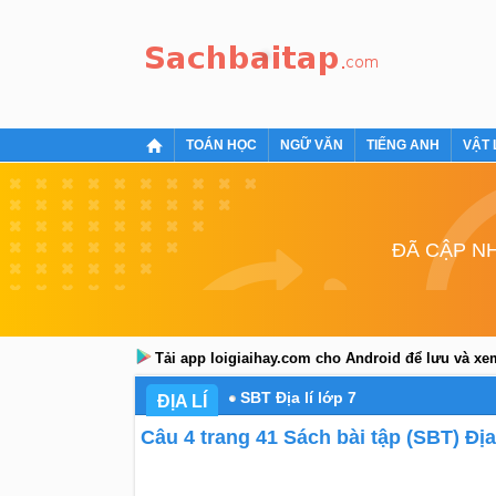
TOÁN HỌC
NGỮ VĂN
TIẾNG ANH
VẬT 
ĐÃ CẬP NH
Tải app loigiaihay.com cho Android để lưu và x
SBT Địa lí lớp 7
ĐỊA LÍ
Câu 4 trang 41 Sách bài tập (SBT) Địa 