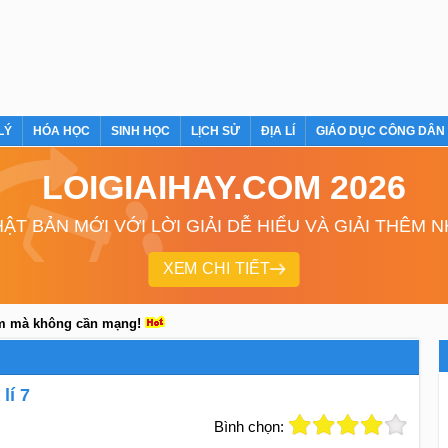
LÝ
HÓA HỌC
SINH HỌC
LỊCH SỬ
ĐỊA LÍ
GIÁO DỤC CÔNG DÂN
LOIGIAIHAY.COM 2026
ẬT BẢN MỚI VỚI LỜI GIẢI DỄ HIỂU VÀ GIẢI THÊM 
XEM CHI TIẾT
em mà không cần mạng!
lí 7
Bình chọn: