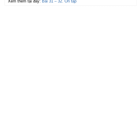
Xem thêm tại đây:
Bài 31 – 32. Ôn tập