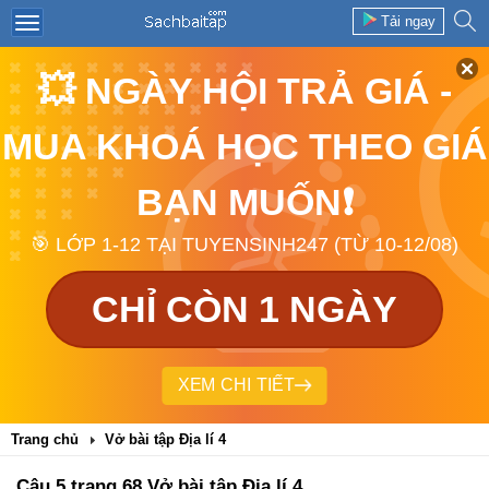
Tải ngay
💥 NGÀY HỘI TRẢ GIÁ -
MUA KHOÁ HỌC THEO GIÁ
BẠN MUỐN❗
🎯 LỚP 1-12 TẠI TUYENSINH247 (TỪ 10-12/08)
CHỈ CÒN 1 NGÀY
XEM CHI TIẾT
Trang chủ
Vở bài tập Địa lí 4
Câu 5 trang 68 Vở bài tập Địa lí 4