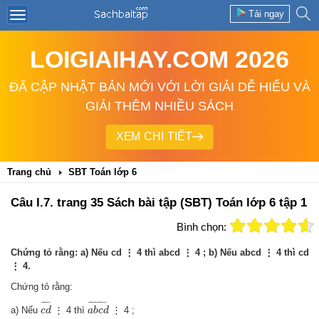
Tải ngay
LOIGIAIHAY.COM 2026
ĐÃ CẬP NHẬT BẢN MỚI VỚI LỜI GIẢI DỄ HIỂU VÀ
GIẢI THÊM NHIỀU SÁCH
XEM CHI TIẾT
Trang chủ
SBT Toán lớp 6
Câu I.7. trang 35 Sách bài tập (SBT) Toán lớp 6 tập 1
Bình chọn:
Chứng tỏ rằng: a) Nếu cd ⋮ 4 thì abcd ⋮ 4 ; b) Nếu abcd ⋮ 4 thì cd
⋮ 4.
Chứng tỏ rằng:
c
d
¯
a
b
c
d
¯
¯
¯¯¯
¯
¯
¯¯¯¯¯¯¯¯
¯
a) Nếu
⋮ 4 thì
⋮ 4 ;
c
d
a
b
c
d