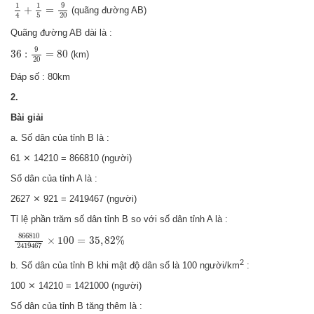
1
4
+
1
5
=
9
20
9
1
1
+
=
(quãng đường AB)
5
20
4
Quãng đường AB dài là :
36
:
9
20
=
80
9
36
:
=
80
(km)
20
Đáp số : 80km
2.
Bài giải
a. Số dân của tỉnh B là :
61 ⨯ 14210 = 866810 (người)
Số dân của tỉnh A là :
2627 ⨯ 921 = 2419467 (người)
Tỉ lệ phần trăm số dân tỉnh B so với số dân tỉnh A là :
866810
2419467
×
100
=
35
,
82
%
866810
×
100
=
35
,
82
%
2419467
2
b. Số dân của tỉnh B khi mật độ dân số là 100 người/km
:
100 ⨯ 14210 = 1421000 (người)
Số dân của tỉnh B tăng thêm là :