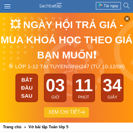
Tải ngay
💥 NGÀY HỘI TRẢ GIÁ -
MUA KHOÁ HỌC THEO GIÁ
BẠN MUỐN❗
🎯 LỚP 1-12 TẠI TUYENSINH247 (TỪ 10-12/08)
03
11
33
BẮT
ĐẦU
SAU
GIỜ
PHÚT
GIÂY
XEM CHI TIẾT
Trang chủ
Vở bài tập Toán lớp 5