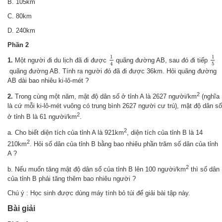
B. 105km
C. 80km
D. 240km
Phần 2
1
4
1
5
1
1
1.
Một người đi du lịch đã đi được
quãng đường AB, sau đó đi tiếp
5
4
quãng đường AB. Tính ra người đó đã đi được 36km. Hỏi quãng đường
AB dài bao nhiêu ki-lô-mét ?
2
2.
Trong cùng một năm, mật độ dân số ở tỉnh A là 2627 người/km
(nghĩa
là cứ mỗi ki-lô-mét vuông có trung bình 2627 người cư trú), mật độ dân số
2
ở tỉnh B là 61 người/km
.
2
a. Cho biết diện tích của tỉnh A là 921km
, diện tích của tỉnh B là 14
2
210km
. Hỏi số dân của tỉnh B bằng bao nhiêu phần trăm số dân của tỉnh
A ?
2
b. Nếu muốn tăng mật độ dân số của tỉnh B lên 100 người/km
thì số dân
của tỉnh B phải tăng thêm bao nhiêu người ?
Chú ý : Học sinh được dùng máy tính bỏ túi để giải bài tập này.
Bài giải