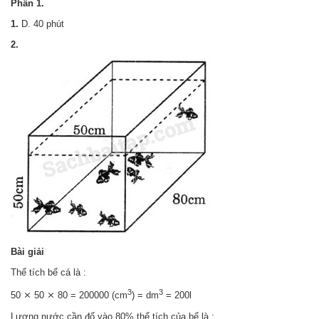
Phần 1.
1.
D. 40 phút
2.
Bài giải
Thể tích bể cá là :
3
3
50 ⨯ 50 ⨯ 80 = 200000 (cm
) = dm
= 200l
Lượng nước cần đổ vào 80% thể tích của bể là :