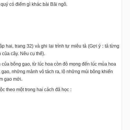
 quý có điểm gì khác bài Bãi ngô.
 hai, trang 32) và ghi lại trình tự miêu tả (Gợi ý : tả từng
n của cây. Nêu cụ thể).
iển của bông gạo, từ lúc hoa còn đỏ mọng đến lúc mùa hoa
 gạo, những mảnh vỏ tách ra, lộ những múi bông khiển
ơm gạo mới.
c theo một trong hai cách đã học :