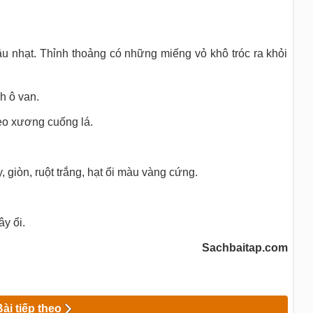
âu nhạt. Thỉnh thoảng có những miếng vỏ khô tróc ra khỏi
h ô van.
eo xương cuống lá.
ày, giòn, ruột trắng, hạt ổi màu vàng cứng.
ây ổi.
Sachbaitap.com
Bài tiếp theo