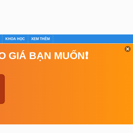
KHOA HỌC
XEM THÊM
EO GIÁ BẠN MUỐN❗