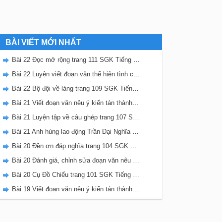
BÀI VIẾT MỚI NHẤT
Bài 22 Đọc mở rộng trang 111 SGK Tiếng Việt 5 Kết nối tri thức tập 2
Bài 22 Luyện viết đoạn văn thể hiện tình cảm, cảm xúc về một sự việc trang 111 SGK Tiếng Việt 5 Kết nối tri thức tập 2
Bài 22 Bộ đội về làng trang 109 SGK Tiếng Việt 5 Kết nối tri thức tập 2
Bài 21 Viết đoạn văn nêu ý kiến tán thành một sự việc, hiện tượng (Bài viết số 2) trang 108 SGK Tiếng Việt 5 Kết nối tri thức tập 2
Bài 21 Luyện tập về câu ghép trang 107 SGK Tiếng Việt 5 Kết nối tri thức tập 2
Bài 21 Anh hùng lao động Trần Đại Nghĩa trang 106 SGK Tiếng Việt 5 Kết nối tri thức tập 2
Bài 20 Đền ơn đáp nghĩa trang 104 SGK Tiếng Việt 5 Kết nối tri thức tập 2
Bài 20 Đánh giá, chỉnh sửa đoạn văn nêu ý kiến tán thành một sự vật, hiện tượng trang 103 SGK Tiếng Việt 5 Kết nối tri thức tập 2
Bài 20 Cụ Đồ Chiểu trang 101 SGK Tiếng Việt 5 Kết nối tri thức tập 2
Bài 19 Viết đoạn văn nêu ý kiến tán thành một sự việc, hiện tượng (Bài viết số 1) trang 100 SGK Tiếng Việt 5 Kết nối tri thức tập 2