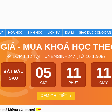
LÝ
HÓA HỌC
SINH HỌC
LỊCH SỬ
ĐỊA LÍ
GIÁO DỤC CÔNG DÂN
 GIÁ - MUA KHOÁ HỌC TH
🎯 LỚP 1-12 TẠI TUYENSINH247 (TỪ 10-12/08)
05
11
10
BẮT ĐẦU
SAU
GIỜ
PHÚT
GIÂY
XEM CHI TIẾT
em mà không cần mạng!