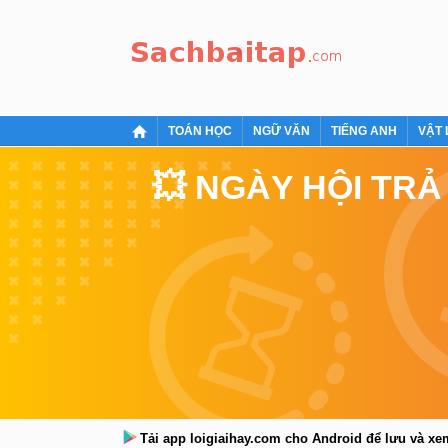
TOÁN HỌC
NGỮ VĂN
TIẾNG ANH
VẬT 
💥 NGÀY HỘI TRẢ
Tải app loigiaihay.com cho Android để lưu và x