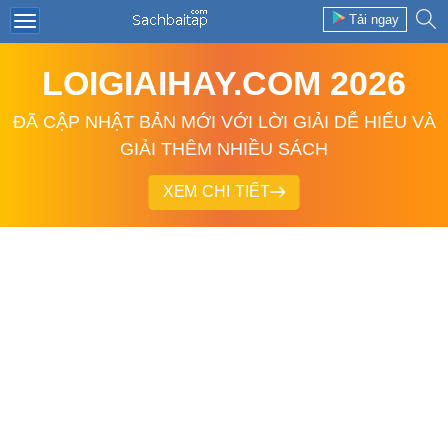
Tải ngay
LOIGIAIHAY.COM 2026
ĐÃ CẬP NHẬT BẢN MỚI VỚI LỜI GIẢI DỄ HIỂU VÀ
GIẢI THÊM NHIỀU SÁCH
XEM CHI TIẾT