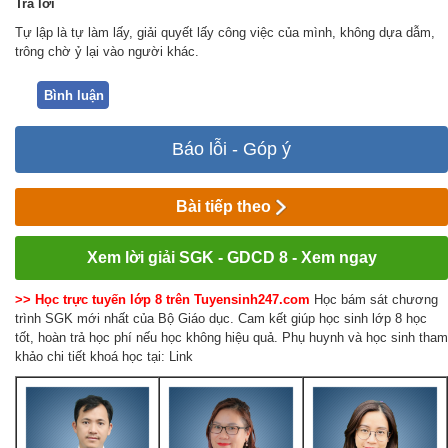
Trả
lời
Tự lập là tự làm lấy, giải quyết lấy
công việc của mình,
không dựa dẫm,
trông
chờ ỷ lại vào người khác.
Bình luận
Báo lỗi - Góp ý
Bài tiếp theo
Xem lời giải SGK - GDCD 8 - Xem ngay
>> Học trực tuyến lớp 8 trên Tuyensinh247.com
Học bám sát chương
trình SGK mới nhất của Bộ Giáo dục. Cam kết giúp học sinh lớp 8 học
tốt, hoàn trả học phí nếu học không hiệu quả. Phụ huynh và học sinh tham
khảo chi tiết khoá học tại: Link