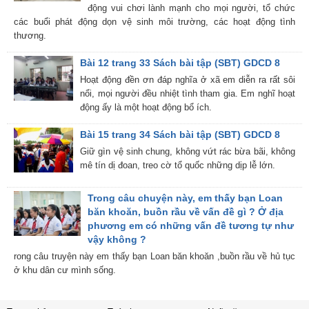
động vui chơi lành mạnh cho mọi người, tổ chức
các buổi phát động dọn vệ sinh môi trường, các hoạt động tình
thương.
Bài 12 trang 33 Sách bài tập (SBT) GDCD 8
Hoạt động đền ơn đáp nghĩa ở xã em diễn ra rất sôi
nổi, mọi người đều nhiệt tình tham gia. Em nghĩ hoạt
động ấy là một hoạt động bổ ích.
Bài 15 trang 34 Sách bài tập (SBT) GDCD 8
Giữ gìn vệ sinh chung, không vứt rác bừa bãi, không
mê tín dị đoan, treo cờ tổ quốc những dịp lễ lớn.
Trong câu chuyện này, em thấy bạn Loan
băn khoăn, buồn rầu về vấn đề gì ? Ở địa
phương em có những vấn đề tương tự như
vậy không ?
rong câu truyện này em thấy bạn Loan băn khoăn ,buồn rầu về hủ tục
ở khu dân cư mình sống.