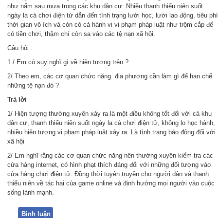
như nấm sau mưa trong các khu dân cư. Nhiều thanh thiếu niên suốt
ngày la cà chơi điện tử dẫn đến tình trạng lười học, lười lao động, tiêu phí
thời gian vô ích và còn có cả hành vi vi phạm pháp luật như trộm cắp đế
có tiền chơi, thậm chí còn sa vào các tệ nạn xã hội.
Câu hỏi :
1 / Em có suy nghĩ gì về hiện tượng trên ?
2/ Theo em, các cơ quan chức năng địa phương cần làm gì để hạn chế
những tệ nạn đó ?
Trả
lời
1/ Hiện tượng thường xuyên xảy ra là một điều không tốt đối với cả khu
dân cư, thanh thiếu niên suốt ngày la cà chơi điện tử, không lo học hành,
nhiều hiện tượng vi phạm pháp luật xảy ra. Là tình trạng báo động đối với
xã hội
2/ Em nghĩ rằng các cơ quan chức năng nên thường xuyên kiểm tra các
cửa hàng internet, có hình phạt thích đáng đối với những đối tượng vào
cửa hàng chơi điện tử. Đồng thời tuyên truyền cho người dân và thanh
thiếu niên về tác hại của game online và định hướng mọi người vào cuộc
sống lành mạnh.
Bình luận