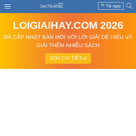
Tải ngay
LOIGIAIHAY.COM 2026
ĐÃ CẬP NHẬT BẢN MỚI VỚI LỜI GIẢI DỄ HIỂU VÀ
GIẢI THÊM NHIỀU SÁCH
XEM CHI TIẾT