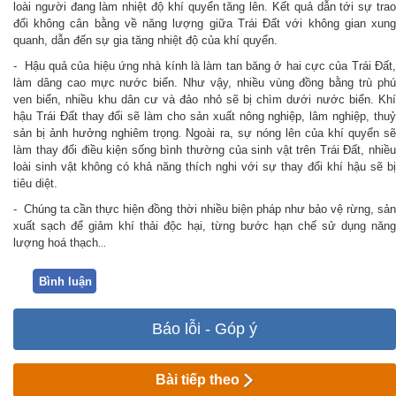
loài người đang làm nhiệt độ khí quyển tăng lên. Kết quả dẫn tới sự trao
đổi không cân bằng về năng lượng giữa Trái Đất với không gian xung
quanh, dẫn đến sự gia tăng nhiệt độ của khí quyển.
- Hậu quả của hiệu ứng nhà kính là làm tan băng ở hai cực của Trái Đất,
làm dâng cao mực nước biển. Như vậy, nhiều vùng đồng bằng trù phú
ven biển, nhiều khu dân cư và đảo nhỏ sẽ bị chìm dưới nước biển. Khí
hậu Trái Đất thay đổi sẽ làm cho sản xuất nông nghiệp, lâm nghiệp, thuỷ
sản bị ảnh hưởng nghiêm trọng
Ngoài ra, sự nóng lên của khí quyển s
.
làm thay đổi điều kiện sống bình thường của sinh vật trên Trái Đất, nhiều
loài sinh vật không có khả năng thích nghi với sự thay đổi khí hậu sẽ bị
tiêu diệt.
- Chúng ta cần thực hiện đồng thời nhiều biện pháp như bảo vệ rừng, sản
xuất sạch để giảm khí thải độc hại, từng bước hạn chế sử dụng năng
lượng hoá thạch
...
Bình luận
Báo lỗi - Góp ý
Bài tiếp theo