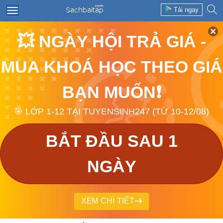
Tải ngay
💥 NGÀY HỘI TRẢ GIÁ -
MUA KHOÁ HỌC THEO GIÁ
BẠN MUỐN❗
🎯 LỚP 1-12 TẠI TUYENSINH247 (TỪ 10-12/08)
BẮT ĐẦU SAU 1
NGÀY
XEM CHI TIẾT