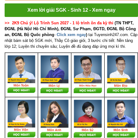
Xem lời giải SGK - Sinh 12 - Xem ngay
>> 2K9 Chú ý! Lộ Trình Sun 2027 - 1 lộ trình ôn đa kỳ thi
(TN THPT,
ĐGNL (Hà Nội/ Hồ Chí Minh), ĐGNL Sư Phạm, ĐGTD, ĐGNL Bộ Công
an, ĐGNL Bộ Quốc phòng
-
Click xem ngay
)
tại Tuyensinh247.com.
Cập
nhật bám sát bộ SGK mới, Thầy Cô giáo giỏi, 3 bước chi tiết: Nền tảng
lớp 12; Luyện thi chuyên sâu; Luyện đề đủ dạng đáp ứng mọi kì thi.