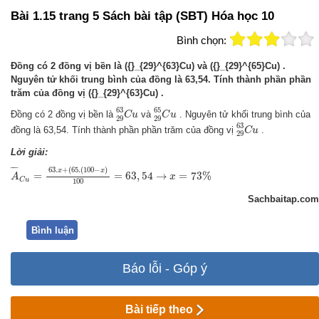
Bài 1.15 trang 5 Sách bài tập (SBT) Hóa học 10
Bình chọn:
Đồng có 2 đồng vị bền là ({}_{29}^{63}Cu) và ({}_{29}^{65}Cu) .
Nguyên tử khối trung bình của đồng là 63,54. Tính thành phần phần
trăm của đồng vị ({}_{29}^{63}Cu) .
29
63
C
u
29
65
C
u
63
65
Đồng có 2 đồng vị bền là
và
. Nguyên tử khối trung bình của
C
u
C
u
29
29
29
63
C
u
63
đồng là 63,54. Tính thành phần phần trăm của đồng vị
.
C
u
29
Lời giải:
A
¯
C
u
=
63.
x
+
(
65.
(
100
−
x
)
100
=
63
,
54
→
x
=
73
%
63.
+
(
65.
(
100
−
)
¯
¯¯
¯
x
x
=
=
63
,
54
→
=
73
%
A
x
C
u
100
Sachbaitap.com
Bình luận
Báo lỗi - Góp ý
Bài tiếp theo