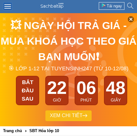
Tải ngay
💥 NGÀY HỘI TRẢ GIÁ -
MUA KHOÁ HỌC THEO GIÁ
BẠN MUỐN❗
🎯 LỚP 1-12 TẠI TUYENSINH247 (TỪ 10-12/08)
22
06
47
BẮT
ĐẦU
SAU
GIỜ
PHÚT
GIÂY
XEM CHI TIẾT
Trang chủ
SBT Hóa lớp 10