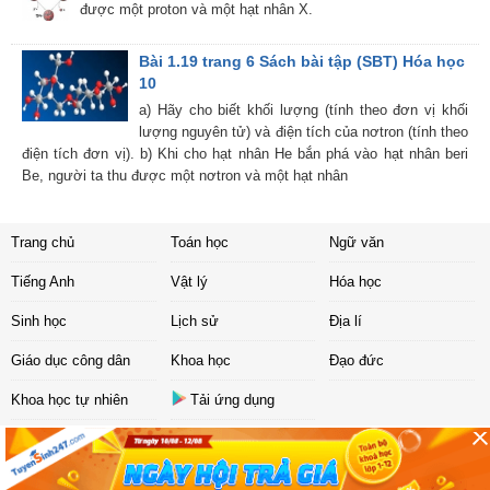
được một proton và một hạt nhân X.
Bài 1.19 trang 6 Sách bài tập (SBT) Hóa học
10
a) Hãy cho biết khối lượng (tính theo đơn vị khối
lượng nguyên tử) và điện tích của nơtron (tính theo
điện tích đơn vị). b) Khi cho hạt nhân He bắn phá vào hạt nhân beri
Be, người ta thu được một nơtron và một hạt nhân
Trang chủ
Toán học
Ngữ văn
Tiếng Anh
Vật lý
Hóa học
Sinh học
Lịch sử
Địa lí
Giáo dục công dân
Khoa học
Đạo đức
Khoa học tự nhiên
Tải ứng dụng
Liên hệ
|
Chính sách
Copyright ©
2017 Sachbaitap.com