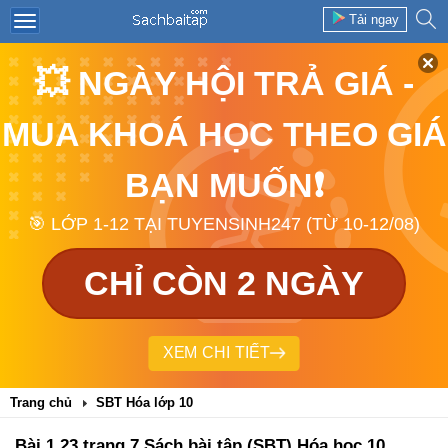
Tải ngay
💥 NGÀY HỘI TRẢ GIÁ -
MUA KHOÁ HỌC THEO GIÁ
BẠN MUỐN❗
🎯 LỚP 1-12 TẠI TUYENSINH247 (TỪ 10-12/08)
CHỈ CÒN 2 NGÀY
XEM CHI TIẾT
Trang chủ
SBT Hóa lớp 10
Bài 1.23 trang 7 Sách bài tập (SBT) Hóa học 10