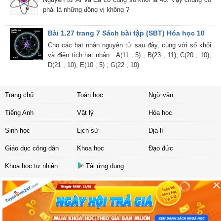
phải là những đồng vị không ?
Bài 1.27 trang 7 Sách bài tập (SBT) Hóa học 10
Cho các hạt nhân nguyên tử sau đây, cùng với số khối
và điện tích hạt nhân : A(11 ; 5) ; B(23 ; 11); C(20 ; 10);
D(21 ; 10); E(10 ; 5) ; G(22 ; 10)
Trang chủ
Toán học
Ngữ văn
Tiếng Anh
Vật lý
Hóa học
Sinh học
Lịch sử
Địa lí
Giáo dục công dân
Khoa học
Đạo đức
Khoa học tự nhiên
Tải ứng dụng
Liên hệ
|
Chính sách
Copyright ©
2017 Sachbaitap.com