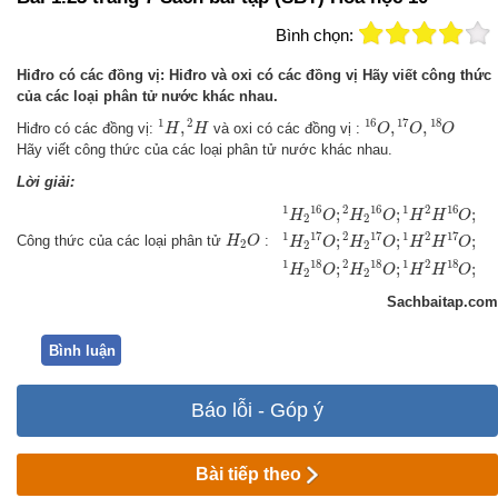
Bình chọn:
Hiđro có các đồng vị: Hiđro và oxi có các đồng vị Hãy viết công thức
của các loại phân tử nước khác nhau.
1
H
,
2
H
16
O
,
17
O
,
18
O
1
2
16
17
18
,
,
,
Hiđro có các đồng vị:
và oxi có các đồng vị :
H
H
O
O
O
Hãy viết công thức của các loại phân tử nước khác nhau.
Lời giải:
1
H
2
16
O
;
2
H
2
16
O
;
1
H
2
H
16
O
;
1
1
16
2
16
1
2
16
;
;
;
H
O
H
O
H
H
O
2
2
H
2
O
1
17
2
17
1
2
17
;
;
;
Công thức của các loại phân tử
:
H
O
H
O
H
O
H
H
O
2
2
2
1
18
2
18
1
2
18
;
;
;
H
O
H
O
H
H
O
2
2
Sachbaitap.com
Bình luận
Báo lỗi - Góp ý
Bài tiếp theo