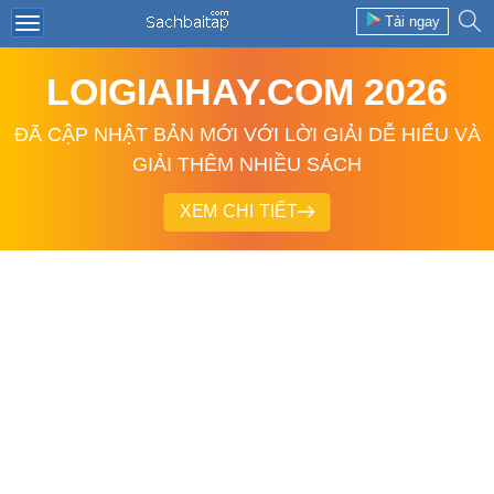
Tải ngay
LOIGIAIHAY.COM 2026
ĐÃ CẬP NHẬT BẢN MỚI VỚI LỜI GIẢI DỄ HIỂU VÀ
GIẢI THÊM NHIỀU SÁCH
XEM CHI TIẾT