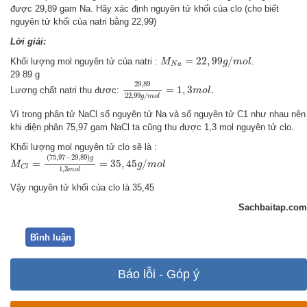
được 29,89 gam Na. Hãy xác định nguyên tử khối của clo (cho biết
nguyên tử khối của natri bằng 22,99)
Lời giải:
M
N
a
=
22
,
99
g
/
m
o
l
=
22
,
99
/
Khối lượng mol nguyên tử của natri :
.
M
g
m
o
l
N
a
29 89 g
29
,
89
22
,
99
g
/
m
o
l
=
1
,
3
m
o
l
.
29
,
89
=
1
,
3
.
Lương chất natri thu đươc:
m
o
l
22
,
99
/
g
m
o
l
Vì trong phân tử NaCl số nguyên tử Na và số nguyên tử C1 như nhau nên
khi điện phân 75,97 gam NaCl ta cũng thu được 1,3 mol nguyên tử clo.
Khối lượng mol nguyên tử clo sẽ là :
M
C
l
=
(
75
,
97
−
29
,
89
)
g
1
,
3
m
o
l
=
35
,
45
g
/
m
o
l
(
75
,
97
−
29
,
89
)
g
=
=
35
,
45
/
M
g
m
o
l
C
l
1
,
3
m
o
l
Vậy nguyên tử khối của clo là 35,45
Sachbaitap.com
Bình luận
Báo lỗi - Góp ý