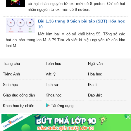
có hạt nhân nguyên tử oxi mới có 8 proton. Chỉ có hạt
nhân nguyên tử oxi mới có 8 nơtron.
Bài 1.36 trang 8 Sách bài tập (SBT) Hóa học
10
Một kim loại M có số khối bằng 55. Tổng số các
hạt cơ bản trong ion M là 79.Tìm và viết kí hiệu nguyên tử của kim
loại M
Trang chủ
Toán học
Ngữ văn
Tiếng Anh
Vật lý
Hóa học
Sinh học
Lịch sử
Địa lí
Giáo dục công dân
Khoa học
Đạo đức
Khoa học tự nhiên
Tải ứng dụng
Liên hệ
|
Chính sách
Copyright ©
2017 Sachbaitap.com