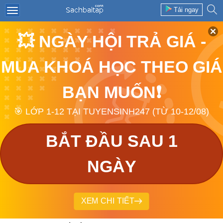
Tải ngay
💥 NGÀY HỘI TRẢ GIÁ -
MUA KHOÁ HỌC THEO GIÁ
BẠN MUỐN❗
🎯 LỚP 1-12 TẠI TUYENSINH247 (TỪ 10-12/08)
BẮT ĐẦU SAU 1
NGÀY
XEM CHI TIẾT