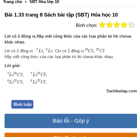
Trang chủ
SBT Hóa lớp 10
Bài 1.33 trang 8 Sách bài tập (SBT) Hóa học 10
Bình chọn:
Liti có 2 đồng vị.Hãy viết công thức của các loại phân tử liti clorua
khác nhau.
7
L
i
,
6
L
i
35
C
l
,
37
C
l
7
6
35
37
,
,
Liti có 2 đồng vị :
. Clo có 2 đồng vị
L
i
L
i
C
l
C
l
Hãy viết công thức của các loại phân tử liti clorua khác nhau.
Lời giải:
7
L
i
35
C
l
;
7
L
i
37
C
l
;
6
L
i
35
C
l
;
6
L
i
37
C
l
.
7
35
7
37
;
;
L
i
C
l
L
i
C
l
6
35
6
37
;
.
L
i
C
l
L
i
C
l
Sachbaitap.com
Bình luận
Báo lỗi - Góp ý