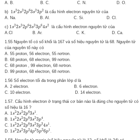
A. B. B. C. C. N. D. O.
1
s
2
2
s
2
2
p
6
3
s
2
3
p
2
2
2
6
2
2
1
2
2
3
3
b)
là cấu hình electron nguyên tử của
s
s
p
s
p
A. Na. B. Al. C. Si. D. Cl.
1
s
2
2
s
2
2
p
6
3
s
2
3
p
6
4
s
2
2
2
6
2
6
2
1
2
2
3
3
4
c)
là cấu hình electron nguyên tử của
s
s
p
s
p
s
A.Cl B. Ar. C. K. D. Ca.
1.55 Nguyên tố có số khối là 167 và số hiệu nguyên tử là 68. Nguyên tử
của nguyên tố này có
A. 55 proton, 56 electron, 55 nơtron.
B. 68 proton, 68 electron, 99 nơtron.
C. 68 proton , 99 electron, 68 nơtron.
D. 99 proton, 68 electron, 68 nơtron.
1.56 Số electron tối đa trong phân lớp d là
A. 2 electron. B. 6 electron.
C. 10 electron. D. 14 electron.
1.57. Cấu hình electron ở trạng thái cơ bản nào là đúng cho nguyên tử có
số hiệu là 16 ?
1
s
2
2
s
2
2
p
6
3
s
1
2
2
6
1
1
2
2
3
A.
.
s
s
p
s
1
s
2
2
s
2
2
p
6
3
s
2
3
p
4
2
2
6
2
4
1
2
2
3
3
B.
.
s
s
p
s
p
1
s
2
2
s
2
2
p
6
3
s
2
3
p
3
4
s
1
2
2
6
2
3
1
1
2
2
3
3
4
C.
.
s
s
p
s
p
s
1
s
2
2
s
2
3
p
2
4
p
2
5
p
2
6
p
1
2
2
2
2
2
1
1
2
3
4
5
6
D.
.
s
s
p
p
p
p