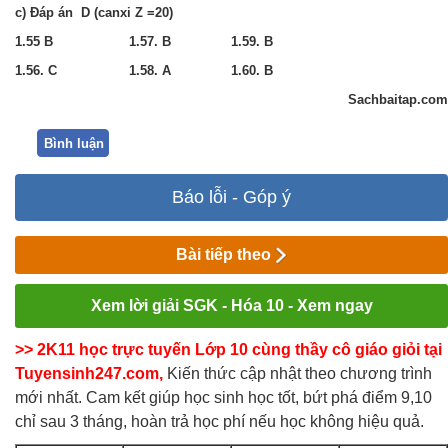
c)
Đáp án D (canxi Z =20)
1.55 B
1.57. B
1.59. B
1.56. C
1.58. A
1.60. B
Sachbaitap.com
Bình luận
Báo lỗi - Góp ý
Bài tiếp theo
Xem lời giải SGK - Hóa 10 - Xem ngay
>> 2K11 học trực tuyến Lớp 10 cùng thầy cô giáo giỏi tại
Tuyensinh247.com,
Kiến thức cập nhật theo chương trình
mới nhất. Cam kết giúp học sinh học tốt, bứt phá điểm 9,10
chỉ sau 3 tháng, hoàn trả học phí nếu học không hiệu quả.