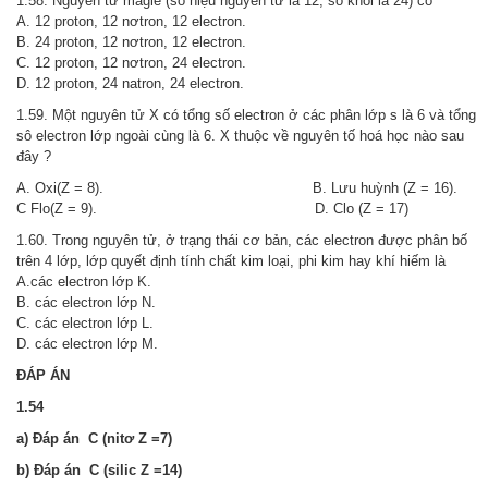
1.58. Nguyên tử magie (số hiệu nguyên tử là 12, số khối là 24) có
A. 12 proton, 12 nơtron, 12 electron.
B. 24 proton, 12 nơtron, 12 electron.
C. 12 proton, 12 nơtron, 24 electron.
D. 12 proton, 24 natron, 24 electron.
1.59. Một nguyên tử X có tổng số electron ở các phân lớp s là 6 và tổng
sô electron lớp ngoài cùng là 6. X thuộc về nguyên tố hoá học nào sau
đây ?
A. Oxi(Z = 8). B. Lưu huỳnh (Z = 16).
C Flo(Z = 9). D. Clo (Z = 17)
1.60. Trong nguyên tử, ở trạng thái cơ bản, các electron được phân bố
trên 4 lớp, lớp quyết định tính chất kim loại, phi kim hay khí hiếm là
A.các electron lớp K.
B. các electron lớp N.
C. các electron lớp L.
D. các electron lớp M.
ĐÁP ÁN
1.54
a) Đáp án C (nitơ Z =7)
b)
Đáp án C (silic Z =14)