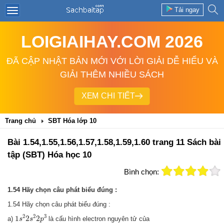
Tải ngay
LOIGIAIHAY.COM 2026
ĐÃ CẬP NHẬT BẢN MỚI VỚI LỜI GIẢI DỄ HIỂU VÀ
GIẢI THÊM NHIỀU SÁCH
XEM CHI TIẾT
Trang chủ
SBT Hóa lớp 10
Bài 1.54,1.55,1.56,1.57,1.58,1.59,1.60 trang 11 Sách bài
tập (SBT) Hóa học 10
Bình chọn:
1.54 Hãy chọn câu phát biểu đúng :
1.54 Hãy chọn câu phát biểu đúng :
1
s
2
2
s
2
2
p
3
2
2
3
1
2
2
a)
là cấu hình electron nguyên tử của
s
s
p