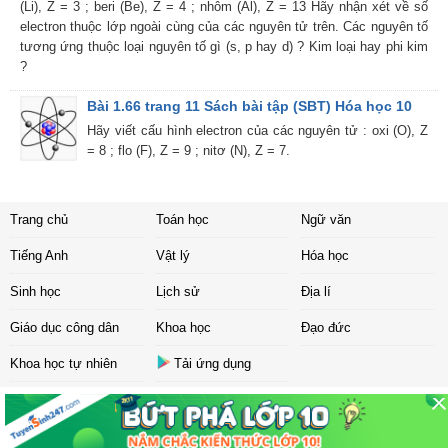
(Li), Z = 3 ; beri (Be), Z = 4 ; nhôm (Al), Z = 13 Hãy nhận xét về số
electron thuộc lớp ngoài cùng của các nguyên tử trên. Các nguyên tố
tương ứng thuộc loại nguyên tố gì (s, p hay d) ? Kim loại hay phi kim
?
Bài 1.66 trang 11 Sách bài tập (SBT) Hóa học 10
Hãy viết cấu hình electron của các nguyên tử : oxi (O), Z
= 8 ; flo (F), Z = 9 ; nitơ (N), Z = 7.
Trang chủ
Toán học
Ngữ văn
Tiếng Anh
Vật lý
Hóa học
Sinh học
Lịch sử
Địa lí
Giáo dục công dân
Khoa học
Đạo đức
Khoa học tự nhiên
Tải ứng dụng
Liên hệ
|
Chính sách
Copyright ©
2017 Sachbaitap.com