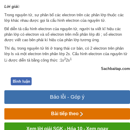
Lời giải:
Trong nguyên tử, sự phân bố các electron trên các phân lớp thuộc các
lớp khác nhau được gọi là cấu hình electron của nguyên tử.
Để diễn tả cấu hình electron của nguyên tử, người ta viết kĩ hiệu các
phân lớp có electron và số electron trên mỗi phân lớp đó ; số electron
được viết cao bên phải kí hiệu của phân lớp tương ứng.
Thí dụ, trong nguyên tử liti ở trạng thái cơ bản, có 2 electron trên phân
lớp ls và một electron trên phân lớp 2s. Cấu hình electron của nguyên tử
2
1
Li được diễn tả bằng công thức :1s
2s
Sachbaitap.com
Bình luận
Báo lỗi - Góp ý
Bài tiếp theo
Xem lời giải SGK - Hóa 10 - Xem ngay