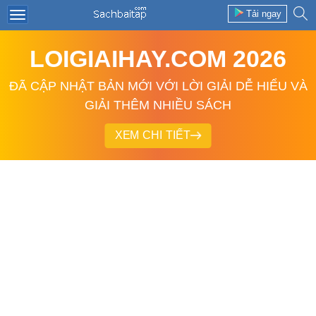
Tải ngay
LOIGIAIHAY.COM 2026
ĐÃ CẬP NHẬT BẢN MỚI VỚI LỜI GIẢI DỄ HIỂU VÀ
GIẢI THÊM NHIỀU SÁCH
XEM CHI TIẾT