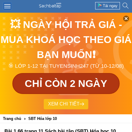
Tải ngay
💥 NGÀY HỘI TRẢ GIÁ -
MUA KHOÁ HỌC THEO GIÁ
BẠN MUỐN❗
🎯 LỚP 1-12 TẠI TUYENSINH247 (TỪ 10-12/08)
CHỈ CÒN 2 NGÀY
XEM CHI TIẾT
Trang chủ
SBT Hóa lớp 10
Bài 1.66 trang 11 Sách bài tập (SBT) Hóa học 10