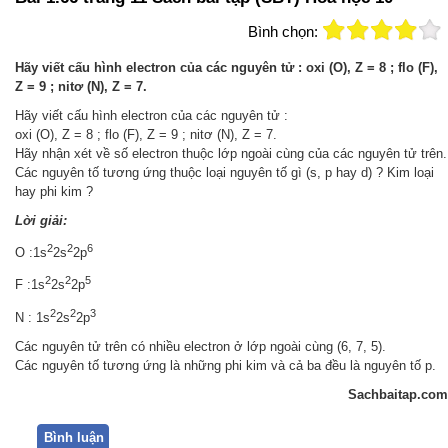
Bình chọn:
Hãy viết cấu hình electron của các nguyên tử : oxi (O), Z = 8 ; flo (F),
Z = 9 ; nitơ (N), Z = 7.
Hãy viết cấu hình electron của các nguyên tử :
oxi (O), Z = 8 ; flo (F), Z = 9 ; nitơ (N), Z = 7.
Hãy nhận xét về số electron thuộc lớp ngoài cùng của các nguyên tử trên.
Các nguyên tố tương ứng thuộc loại nguyên tố gì (s, p hay d) ? Kim loại
hay phi kim ?
Lời giải:
2
2
6
O :1s
2s
2p
2
2
5
F :1s
2s
2p
2
2
3
N : 1s
2s
2p
Các nguyên tử trên có nhiều electron ở lớp ngoài cùng (6, 7, 5).
Các nguyên tố tương ứng là những phi kim và cả ba đều là nguyên tố p.
Sachbaitap.com
Bình luận