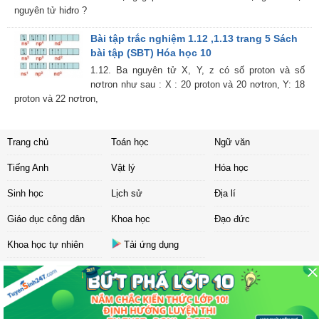
nguyên tử hiđro ?
Bài tập trắc nghiệm 1.12 ,1.13 trang 5 Sách
bài tập (SBT) Hóa học 10
1.12. Ba nguyên tử X, Y, z có số proton và số
nơtron như sau : X : 20 proton và 20 nơtron, Y: 18
proton và 22 nơtron,
Trang chủ
Toán học
Ngữ văn
Tiếng Anh
Vật lý
Hóa học
Sinh học
Lịch sử
Địa lí
Giáo dục công dân
Khoa học
Đạo đức
Khoa học tự nhiên
Tải ứng dụng
Liên hệ
|
Chính sách
Copyright ©
2017 Sachbaitap.com