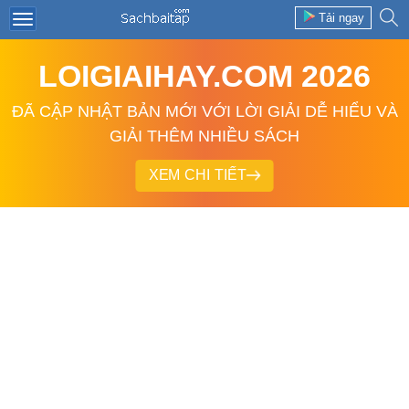
Tải ngay
LOIGIAIHAY.COM 2026
ĐÃ CẬP NHẬT BẢN MỚI VỚI LỜI GIẢI DỄ HIỂU VÀ
GIẢI THÊM NHIỀU SÁCH
XEM CHI TIẾT