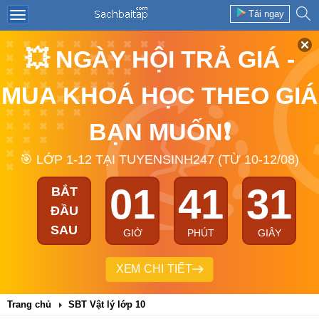
Tải ngay
💥 NGÀY HỘI TRẢ GIÁ -
MUA KHOÁ HỌC THEO GIÁ
BẠN MUỐN❗
🎯 LỚP 1-12 TẠI TUYENSINH247 (TỪ 10-12/08)
01
41
31
BẮT
ĐẦU
SAU
GIỜ
PHÚT
GIÂY
XEM CHI TIẾT
Trang chủ
SBT Vật lý lớp 10