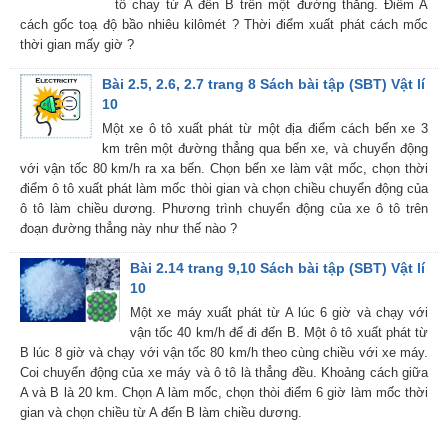
tô chay từ A đến B trên một đường thẳng. Điểm A
cách gốc toạ độ bầo nhiêu kilômét ? Thời điểm xuất phát cách mốc
thời gian mấy giờ ?
Bài 2.5, 2.6, 2.7 trang 8 Sách bài tập (SBT) Vật lí
10
Một xe ô tô xuất phát từ một địa điểm cách bến xe 3
km trên một đường thẳng qua bến xe, và chuyển động
với vận tốc 80 km/h ra xa bến. Chọn bến xe làm vật mốc, chọn thời
điểm ô tô xuất phát làm mốc thòi gian và chọn chiều chuyển động của
ô tô làm chiều dương. Phương trình chuyển động của xe ô tô trên
đoạn đường thẳng này như thế nào ?
Bài 2.14 trang 9,10 Sách bài tập (SBT) Vật lí
10
Một xe máy xuất phát từ A lúc 6 giờ và chạy với
vận tốc 40 km/h để đi đến B. Một ô tô xuất phát từ
B lúc 8 giờ và chạy với vận tốc 80 km/h theo cùng chiều với xe máy.
Coi chuyển động của xe máy và ô tô là thẳng đều. Khoảng cách giữa
A và B là 20 km. Chọn A làm mốc, chọn thòi điểm 6 giờ làm mốc thời
gian và chọn chiều từ A đến B làm chiều dương.