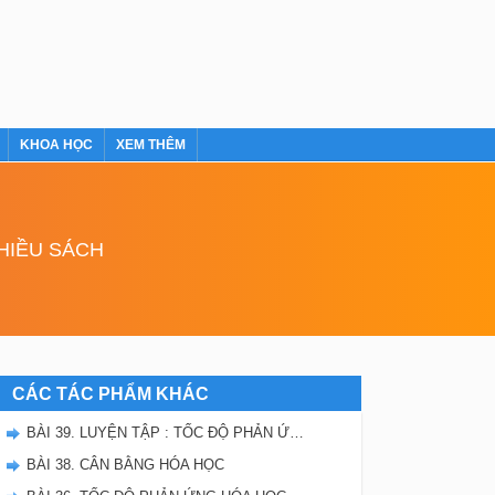
KHOA HỌC
XEM THÊM
NHIỀU SÁCH
CÁC TÁC PHẨM KHÁC
BÀI 39. LUYỆN TẬP : TỐC ĐỘ PHẢN ỨNG VÀ CÂN BẰNG HÓA HỌC
BÀI 38. CÂN BẰNG HÓA HỌC