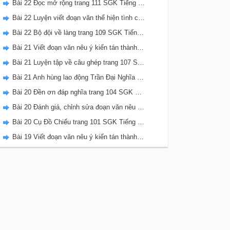
Bài 22 Đọc mở rộng trang 111 SGK Tiếng Việt 5 Kết nối tri thức tập 2
Bài 22 Luyện viết đoạn văn thể hiện tình cảm, cảm xúc về một sự việc trang 111 SGK Tiếng Việt 5 Kết nối tri thức tập 2
Bài 22 Bộ đội về làng trang 109 SGK Tiếng Việt 5 Kết nối tri thức tập 2
Bài 21 Viết đoạn văn nêu ý kiến tán thành một sự việc, hiện tượng (Bài viết số 2) trang 108 SGK Tiếng Việt 5 Kết nối tri thức tập 2
Bài 21 Luyện tập về câu ghép trang 107 SGK Tiếng Việt 5 Kết nối tri thức tập 2
Bài 21 Anh hùng lao động Trần Đại Nghĩa trang 106 SGK Tiếng Việt 5 Kết nối tri thức tập 2
Bài 20 Đền ơn đáp nghĩa trang 104 SGK Tiếng Việt 5 Kết nối tri thức tập 2
Bài 20 Đánh giá, chỉnh sửa đoạn văn nêu ý kiến tán thành một sự vật, hiện tượng trang 103 SGK Tiếng Việt 5 Kết nối tri thức tập 2
Bài 20 Cụ Đồ Chiểu trang 101 SGK Tiếng Việt 5 Kết nối tri thức tập 2
Bài 19 Viết đoạn văn nêu ý kiến tán thành một sự việc, hiện tượng (Bài viết số 1) trang 100 SGK Tiếng Việt 5 Kết nối tri thức tập 2