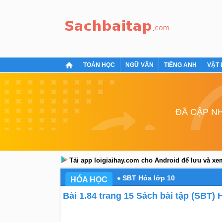
TOÁN HỌC
NGỮ VĂN
TIẾNG ANH
VẬT 
ĐÃ CẬP NH
Tải app loigiaihay.com cho Android để lưu và x
SBT Hóa lớp 10
HÓA HỌC
Bài 1.84 trang 15 Sách bài tập (SBT) 