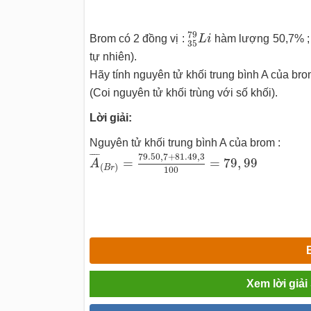
35
79
L
i
79
Brom có 2 đồng vị :
L
i
hàm lượng 50,7% 
35
tự nhiên).
Hãy tính nguyên tử khối trung bình A của bro
(Coi nguyên tử khối trùng với số khối).
Lời giải:
Nguyên tử khối trung bình A của brom :
A
¯
(
B
r
)
=
79.50
,
7
+
81.49
,
3
100
=
79
,
99
79.50
,
7
+
81.49
,
3
¯
¯¯
¯
=
=
79
,
99
A
(
)
B
r
100
Xem lời giả