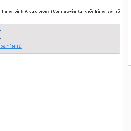
 trung bình A của brom. (Coi nguyên tử khối trùng với số
0
0
 NGUYÊN TỬ