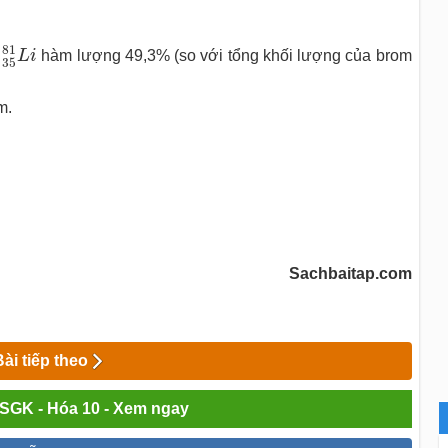
35
81
L
i
81
;
L
i
hàm lượng 49,3% (so với tổng khối lượng của brom
35
m.
Sachbaitap.com
Bài tiếp theo
i SGK - Hóa 10 - Xem ngay