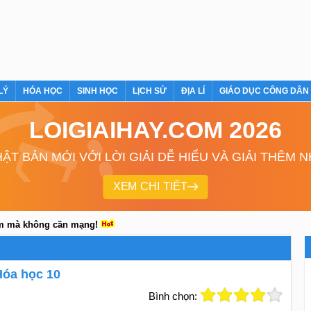
LÝ
HÓA HỌC
SINH HỌC
LỊCH SỬ
ĐỊA LÍ
GIÁO DỤC CÔNG DÂN
LOIGIAIHAY.COM 2026
ẬT BẢN MỚI VỚI LỜI GIẢI DỄ HIỂU VÀ GIẢI THÊM 
XEM CHI TIẾT
em mà không cần mạng!
Hóa học 10
Bình chọn: