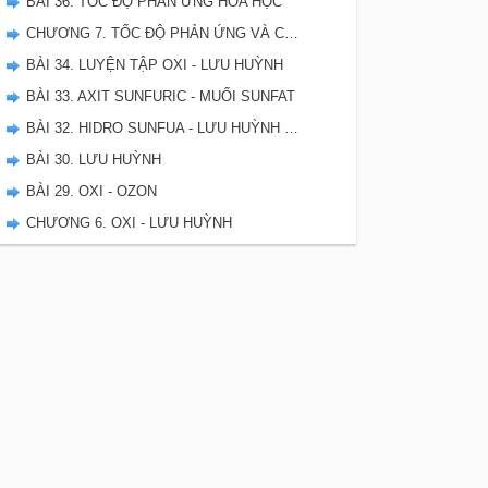
BÀI 36. TỐC ĐỘ PHẢN ỨNG HÓA HỌC
CHƯƠNG 7. TỐC ĐỘ PHẢN ỨNG VÀ CÂN BẰNG HÓA HỌC - SBT HÓA 10
BÀI 34. LUYỆN TẬP OXI - LƯU HUỲNH
BÀI 33. AXIT SUNFURIC - MUỐI SUNFAT
BÀI 32. HIDRO SUNFUA - LƯU HUỲNH DIOXIT - LƯU HUYNH TRIOXIT
BÀI 30. LƯU HUỲNH
BÀI 29. OXI - OZON
CHƯƠNG 6. OXI - LƯU HUỲNH