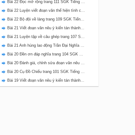
Bài 22 Đọc mở rộng trang 111 SGK Tiếng Việt 5 Kết nối tri thức tập 2
Bài 22 Luyện viết đoạn văn thể hiện tình cảm, cảm xúc về một sự việc trang 111 SGK Tiếng Việt 5 Kết nối tri thức tập 2
Bài 22 Bộ đội về làng trang 109 SGK Tiếng Việt 5 Kết nối tri thức tập 2
Bài 21 Viết đoạn văn nêu ý kiến tán thành một sự việc, hiện tượng (Bài viết số 2) trang 108 SGK Tiếng Việt 5 Kết nối tri thức tập 2
Bài 21 Luyện tập về câu ghép trang 107 SGK Tiếng Việt 5 Kết nối tri thức tập 2
Bài 21 Anh hùng lao động Trần Đại Nghĩa trang 106 SGK Tiếng Việt 5 Kết nối tri thức tập 2
Bài 20 Đền ơn đáp nghĩa trang 104 SGK Tiếng Việt 5 Kết nối tri thức tập 2
Bài 20 Đánh giá, chỉnh sửa đoạn văn nêu ý kiến tán thành một sự vật, hiện tượng trang 103 SGK Tiếng Việt 5 Kết nối tri thức tập 2
Bài 20 Cụ Đồ Chiểu trang 101 SGK Tiếng Việt 5 Kết nối tri thức tập 2
Bài 19 Viết đoạn văn nêu ý kiến tán thành một sự việc, hiện tượng (Bài viết số 1) trang 100 SGK Tiếng Việt 5 Kết nối tri thức tập 2