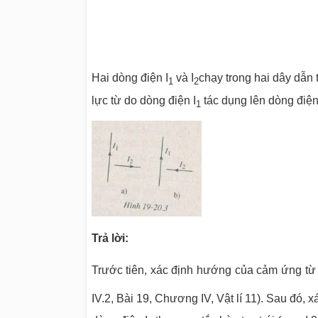
Hai dòng điện I
và I
chạy trong hai dây dẫn
1
2
lực từ do dòng điện I
tác dụng lên dòng điện
1
Trả lời:
Trước tiên, xác định hướng của cảm ứng t
IV.2, Bài 19, Chương IV, Vật lí 11). Sau đó,