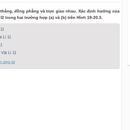
n thẳng, đồng phẳng và trực giao nhau. Xác định hướng của
2 trong hai trường hợp (a) và (b) trên Hình 19-20.3.
 11
t Lí 11
11
 Vật Lí 11
m ứng từ