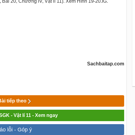
2, Bài 20, Chương IV, Vật lí 11). Xem Hình 19-20.IG.
Sachbaitap.com
Bài tiếp theo
 SGK - Vật lí 11 - Xem ngay
áo lỗi - Góp ý