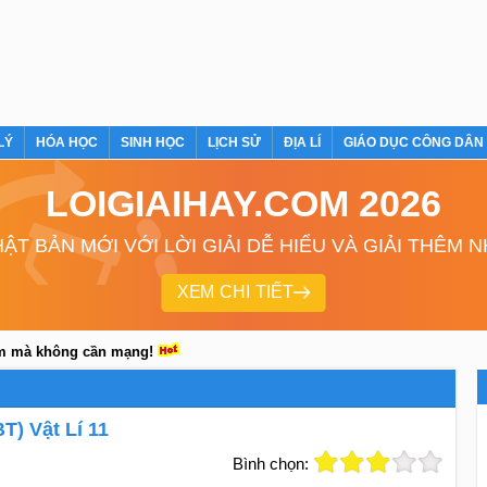
LÝ
HÓA HỌC
SINH HỌC
LỊCH SỬ
ĐỊA LÍ
GIÁO DỤC CÔNG DÂN
LOIGIAIHAY.COM 2026
ẬT BẢN MỚI VỚI LỜI GIẢI DỄ HIỂU VÀ GIẢI THÊM 
XEM CHI TIẾT
em mà không cần mạng!
T) Vật Lí 11
Bình chọn: