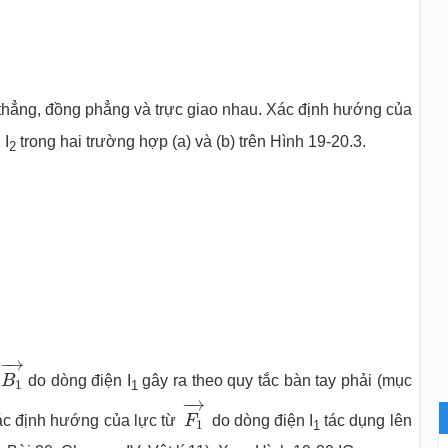
 thẳng, đồng phẳng và trực giao nhau. Xác định hướng của
 I
trong hai trường hợp (a) và (b) trên Hình 19-20.3.
2
B
1
→
−
→
ừ
B
do dòng điện I
gây ra theo quy tắc bàn tay phải (mục
1
1
F
1
→
−
→
 xác định hướng của lực từ
F
do dòng điện I
tác dụng lên
1
1