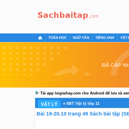
TOÁN HỌC
NGỮ VĂN
TIẾNG ANH
VẬT 
ĐÃ CẬP NH
Tải app loigiaihay.com cho Android để lưu và x
SBT Vật lý lớp 11
VẬT LÝ
Bài 19-20.10 trang 49 Sách bài tập (SB