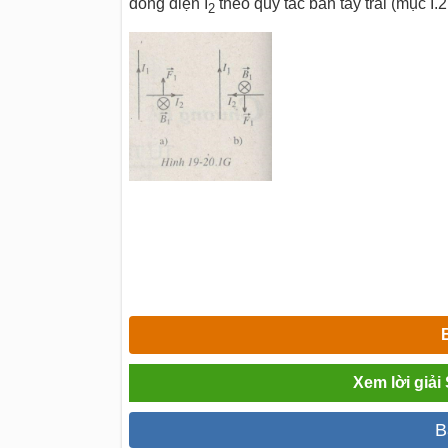
dòng điện I
theo quy tắc bàn tay trái (mục I.
2
Xem lời giải
B