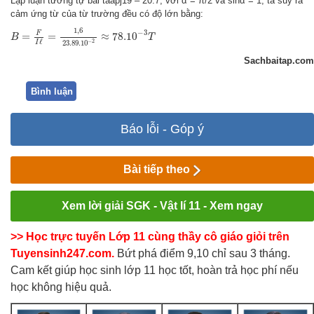
Lập luận tương tự bài taapj19 – 20.7, với α = π/2 và sinα = 1, ta suy ra
cảm ứng từ của từ trường đều có độ lớn bằng:
B
=
F
I
ℓ
=
1
,
6
23.89.10
−
2
≈
78.10
−
3
T
1
,
6
−
3
F
=
=
≈
78.10
B
T
ℓ
−
2
I
23.89.10
Sachbaitap.com
Bình luận
Báo lỗi - Góp ý
Bài tiếp theo
Xem lời giải SGK - Vật lí 11 - Xem ngay
>> Học trực tuyến Lớp 11 cùng thầy cô giáo giỏi trên
Tuyensinh247.com.
Bứt phá điểm 9,10 chỉ sau 3 tháng.
Cam kết giúp học sinh lớp 11 học tốt, hoàn trả học phí nếu
học không hiệu quả.