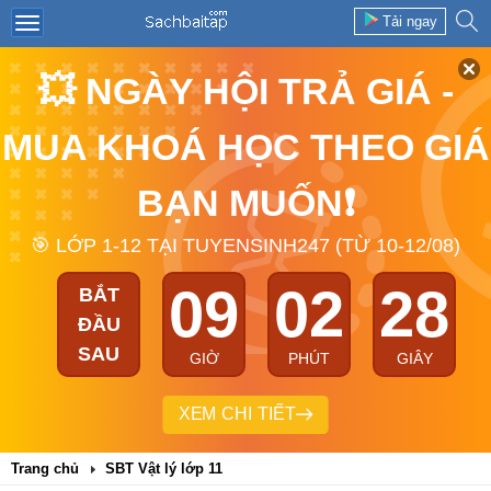
Tải ngay
💥 NGÀY HỘI TRẢ GIÁ -
MUA KHOÁ HỌC THEO GIÁ
BẠN MUỐN❗
🎯 LỚP 1-12 TẠI TUYENSINH247 (TỪ 10-12/08)
09
02
28
BẮT
ĐẦU
SAU
GIỜ
PHÚT
GIÂY
XEM CHI TIẾT
Trang chủ
SBT Vật lý lớp 11