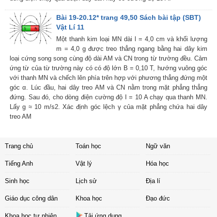
Bài 19-20.12* trang 49,50 Sách bài tập (SBT)
Vật Lí 11
Một thanh kim loại MN dài l = 4,0 cm và khối lượng
m = 4,0 g được treo thẳng ngang bằng hai dây kim
loại cứng song song cùng độ dài AM và CN trong từ trường đều. Cảm
ứng từ của từ trường này có có độ lớn B = 0,10 T, hướng vuông góc
với thanh MN và chếch lên phía trên hợp với phương thẳng đứng một
góc α. Lúc đầu, hai dây treo AM và CN nằm trong mặt phẳng thẳng
đứng. Sau đó, cho dòng điện cường độ I = 10 A chạy qua thanh MN.
Lấy g ≈ 10 m/s2. Xác định góc lệch γ của mặt phẳng chứa hai dây
treo AM
Trang chủ
Toán học
Ngữ văn
Tiếng Anh
Vật lý
Hóa học
Sinh học
Lịch sử
Địa lí
Giáo dục công dân
Khoa học
Đạo đức
Khoa học tự nhiên
Tải ứng dụng