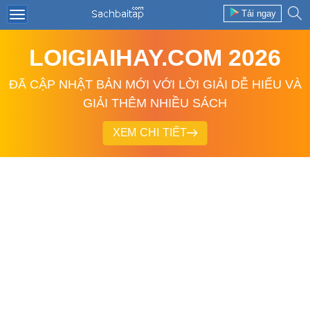
Tải ngay
LOIGIAIHAY.COM 2026
ĐÃ CẬP NHẬT BẢN MỚI VỚI LỜI GIẢI DỄ HIỂU VÀ
GIẢI THÊM NHIỀU SÁCH
XEM CHI TIẾT