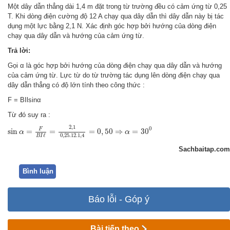
Một dây dẫn thẳng dài 1,4 m đặt trong từ trường đều có cảm ứng từ 0,25
T. Khi dòng điện cường độ 12 A chạy qua dây dẫn thì dây dẫn này bị tác
dụng một lực bằng 2,1 N. Xác định góc hợp bởi hướng của dòng điện
chạy qua dây dẫn và hướng của cảm ứng từ.
Trả lời:
Gọi α là góc hợp bởi hướng của dòng điện chạy qua dây dẫn và hướng
của cảm ứng từ. Lực từ do từ trường tác dụng lên dòng điện chạy qua
dây dẫn thẳng có độ lớn tính theo công thức :
F = BIlsinα
Từ đó suy ra :
sin
α
=
F
B
I
ℓ
=
2
,
1
0
,
25.12.1
,
4
=
0
,
50
⇒
α
=
30
0
2
,
1
0
F
sin
=
=
=
0
,
50
⇒
=
30
α
α
ℓ
0
,
25.12.1
,
4
B
I
Sachbaitap.com
Bình luận
Báo lỗi - Góp ý
Bài tiếp theo