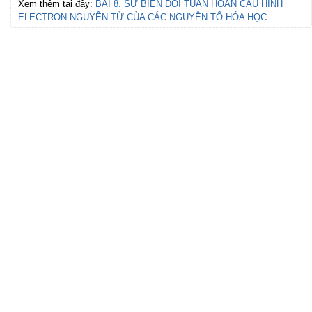
Xem thêm tại đây:
BÀI 8. SỰ BIẾN ĐỔI TUẦN HOÀN CẤU HÌNH
ELECTRON NGUYÊN TỬ CỦA CÁC NGUYÊN TỐ HÓA HỌC