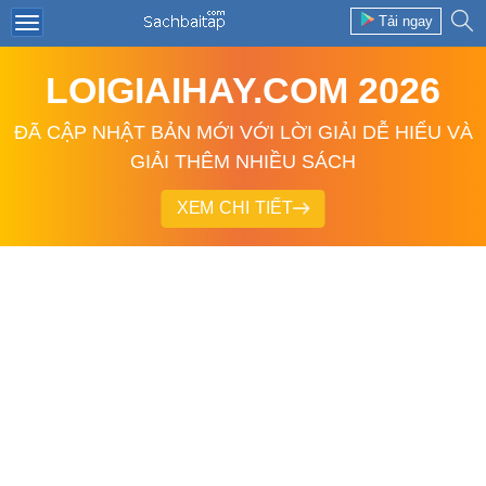
Tải ngay
LOIGIAIHAY.COM 2026
ĐÃ CẬP NHẬT BẢN MỚI VỚI LỜI GIẢI DỄ HIỂU VÀ
GIẢI THÊM NHIỀU SÁCH
XEM CHI TIẾT