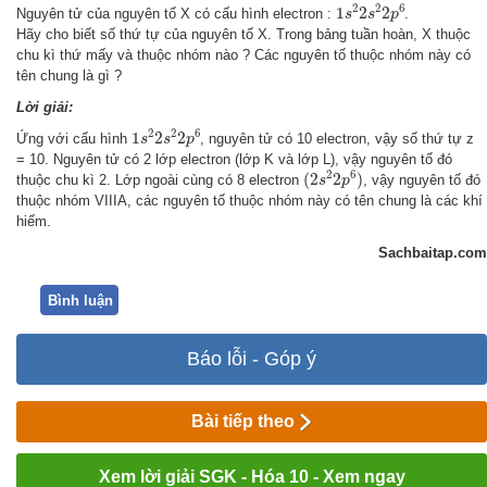
1
s
2
2
s
2
2
p
6
2
2
6
1
2
2
Nguyên tử của nguyên tố X có cấu hình electron :
.
s
s
p
Hãy cho biết số thứ tự của nguyên tố X. Trong bảng tuần hoàn, X thuộc
chu kì thứ mấy và thuộc nhóm nào ? Các nguyên tố thuộc nhóm này có
tên chung là gì ?
Lời giải:
1
s
2
2
s
2
2
p
6
2
2
6
1
2
2
Ứng với cấu hình
, nguyên tử có 10 electron, vậy số thứ tự z
s
s
p
= 10. Nguyên tử có 2 lớp electron (lớp K và lớp L), vậy nguyên tố đó
(
2
s
2
2
p
6
)
2
6
(
2
2
)
thuộc chu kì 2. Lớp ngoài cùng có 8 electron
, vậy nguyên tố đó
s
p
thuộc nhóm VIIIA, các nguyên tố thuộc nhóm này có tên chung là các khí
hiếm.
Sachbaitap.com
Bình luận
Báo lỗi - Góp ý
Bài tiếp theo
Xem lời giải SGK - Hóa 10 - Xem ngay