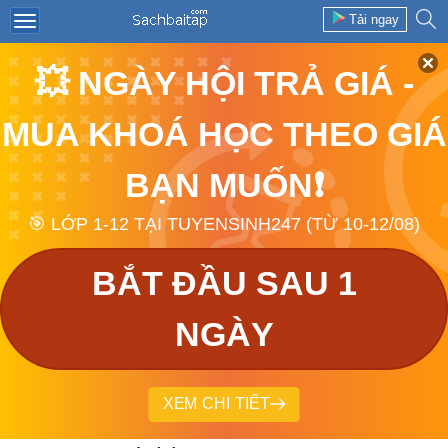
Tải ngay
💥 NGÀY HỘI TRẢ GIÁ -
MUA KHOÁ HỌC THEO GIÁ
BẠN MUỐN❗
🎯 LỚP 1-12 TẠI TUYENSINH247 (TỪ 10-12/08)
BẮT ĐẦU SAU 1
NGÀY
XEM CHI TIẾT