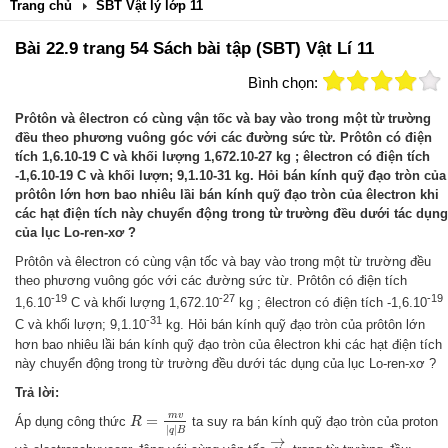
Trang chủ
SBT Vật lý lớp 11
Bài 22.9 trang 54 Sách bài tập (SBT) Vật Lí 11
Bình chọn:
Prôtôn và êlectron có cùng vận tốc và bay vào trong một từ trường
đều theo phương vuông góc với các đường sức từ. Prôtôn có điện
tích 1,6.10-19 C và khối lượng 1,672.10-27 kg ; êlectron có điện tích
-1,6.10-19 C và khối lượn; 9,1.10-31 kg. Hỏi bán kính quỹ đạo tròn của
prôtôn lớn hơn bao nhiêu lầi bán kính quỹ đạo tròn của êlectron khi
các hạt điện tích này chuyển động trong từ trường đều dưới tác dụng
của lục Lo-ren-xơ ?
Prôtôn và êlectron có cùng vận tốc và bay vào trong một từ trường đều
theo phương vuông góc với các đường sức từ. Prôtôn có điện tích
-19
-27
-19
1,6.10
C và khối lượng 1,672.10
kg ; êlectron có điện tích -1,6.10
-31
C và khối lượn; 9,1.10
kg. Hỏi bán kính quỹ đạo tròn của prôtôn lớn
hơn bao nhiêu lầi bán kính quỹ đạo tròn của êlectron khi các hạt điện tích
này chuyển động trong từ trường đều dưới tác dụng của lục Lo-ren-xơ ?
Trả lời:
R
=
m
v
|
q
|
B
m
v
=
Áp dụng công thức
ta suy ra bán kính quỹ đạo tròn của proton
R
|
|
q
B
v
→
→