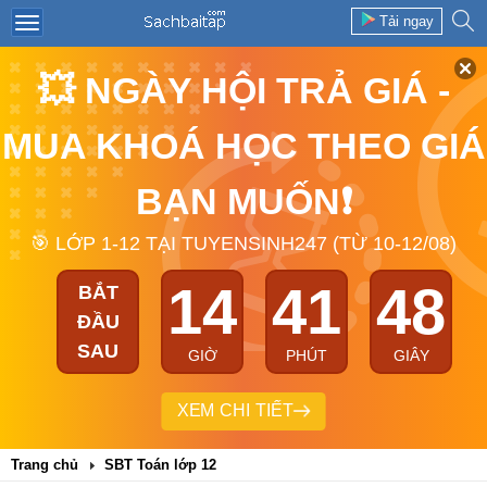
Tải ngay
💥 NGÀY HỘI TRẢ GIÁ -
MUA KHOÁ HỌC THEO GIÁ
BẠN MUỐN❗
🎯 LỚP 1-12 TẠI TUYENSINH247 (TỪ 10-12/08)
14
41
48
BẮT
ĐẦU
SAU
GIỜ
PHÚT
GIÂY
XEM CHI TIẾT
Trang chủ
SBT Toán lớp 12