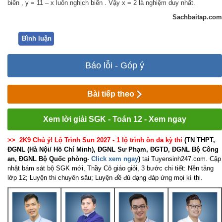
biến , y = 11 – x luôn nghịch biến . Vậy x = 2 là nghiệm duy nhất.
Sachbaitap.com
Bình luận
Báo lỗi - Góp ý
Bài tiếp theo
Xem lời giải SGK - Toán 12 - Xem ngay
>> 2K9 Chú ý! Lộ Trình Sun 2027 - 1 lộ trình ôn đa kỳ thi
(TN THPT,
ĐGNL (Hà Nội/ Hồ Chí Minh), ĐGNL Sư Phạm, ĐGTD, ĐGNL Bộ Công
an, ĐGNL Bộ Quốc phòng
-
Click xem ngay
)
tại Tuyensinh247.com.
Cập
nhật bám sát bộ SGK mới, Thầy Cô giáo giỏi, 3 bước chi tiết: Nền tảng
lớp 12; Luyện thi chuyên sâu; Luyện đề đủ dạng đáp ứng mọi kì thi.