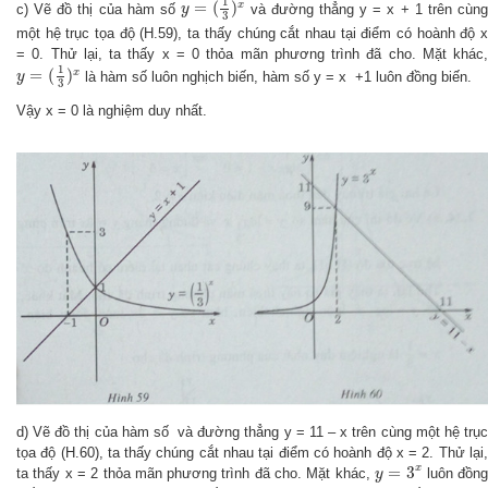
1
=
(
)
x
c) Vẽ đồ thị của hàm số
và đường thẳng y = x + 1 trên cùn
y
3
một hệ trục tọa độ (H.59), ta thấy chúng cắt nhau tại điểm có hoành độ x
= 0. Thử lại, ta thấy x = 0 thỏa mãn phương trình đã cho. Mặt khác,
y
=
(
1
3
)
x
1
=
(
)
x
là hàm số luôn nghịch biến, hàm số y = x +1 luôn đồng biến.
y
3
Vậy x = 0 là nghiệm duy nhất.
d) Vẽ đồ thị của hàm số và đường thẳng y = 11 – x trên cùng một hệ trục
tọa độ (H.60), ta thấy chúng cắt nhau tại điểm có hoành độ x = 2. Thử lại,
y
=
3
x
x
=
3
ta thấy x = 2 thỏa mãn phương trình đã cho. Mặt khác,
luôn đồn
y