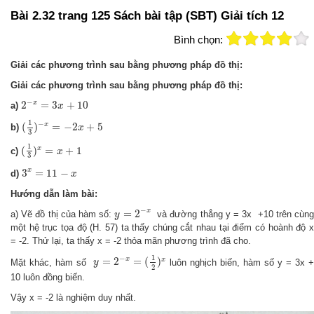
Bài 2.32 trang 125 Sách bài tập (SBT) Giải tích 12
Bình chọn:
Giải các phương trình sau bằng phương pháp đồ thị:
Giải các phương trình sau bằng phương pháp đồ thị:
2
−
x
=
3
x
+
10
−
x
2
=
3
+
10
a)
x
(
1
3
)
−
x
=
−
2
x
+
5
1
−
(
)
=
−
2
+
5
x
b)
x
3
(
1
3
)
x
=
x
+
1
1
(
)
=
+
1
x
c)
x
3
3
x
=
11
−
x
x
3
=
11
−
d)
x
Hướng dẫn làm bài:
y
=
2
−
x
−
x
=
2
a) Vẽ đồ thị của hàm số:
và đường thẳng y = 3x +10 trên cùn
y
một hệ trục tọa độ (H. 57) ta thấy chúng cắt nhau tại điểm có hoành độ x
= -2. Thử lại, ta thấy x = -2 thỏa mãn phương trình đã cho.
y
=
2
−
x
=
(
1
2
)
x
1
−
x
=
2
=
(
)
x
Mặt khác, hàm số
luôn nghịch biến, hàm số y = 3x 
y
2
10 luôn đồng biến.
Vậy x = -2 là nghiệm duy nhất.