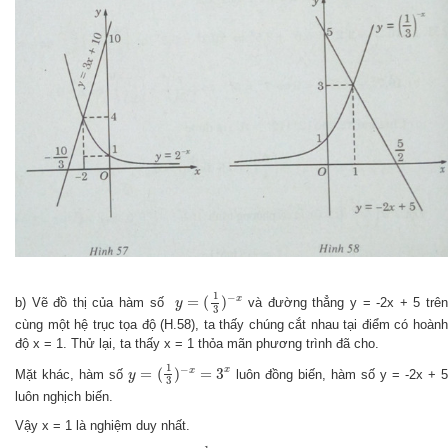
y
=
(
1
3
)
−
x
1
−
=
(
)
x
b) Vẽ đồ thị của hàm số
và đường thẳng y = -2x + 5 trê
y
3
cùng một hệ trục tọa độ (H.58), ta thấy chúng cắt nhau tại điểm có hoành
độ x = 1. Thử lại, ta thấy x = 1 thỏa mãn phương trình đã cho.
y
=
(
1
3
)
−
x
=
3
x
1
−
x
=
(
)
=
3
x
Mặt khác, hàm số
luôn đồng biến, hàm số y = -2x + 
y
3
luôn nghịch biến.
Vậy x = 1 là nghiệm duy nhất.
y
=
(
1
3
)
x