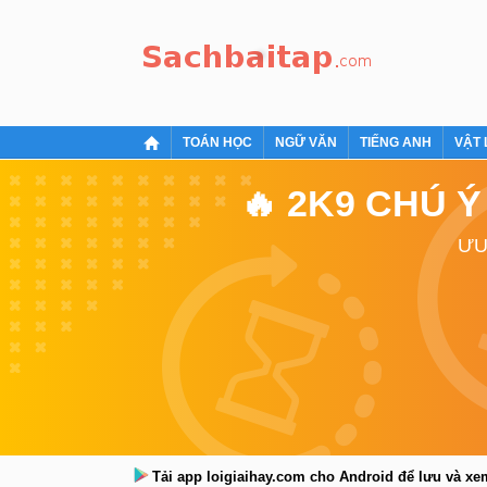
TOÁN HỌC
NGỮ VĂN
TIẾNG ANH
VẬT 
🔥 2K9 CHÚ 
ƯU
Tải app loigiaihay.com cho Android để lưu và x