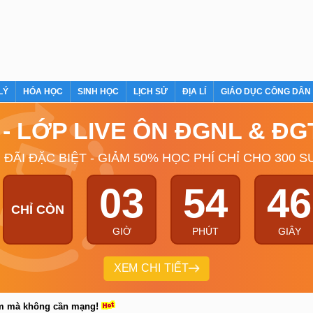
LÝ
HÓA HỌC
SINH HỌC
LỊCH SỬ
ĐỊA LÍ
GIÁO DỤC CÔNG DÂN
Ý - LỚP LIVE ÔN ĐGNL & Đ
 ĐÃI ĐẶC BIỆT - GIẢM 50% HỌC PHÍ CHỈ CHO 300 S
03
54
45
CHỈ CÒN
GIỜ
PHÚT
GIÂY
XEM CHI TIẾT
em mà không cần mạng!