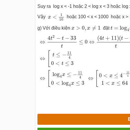
Suy ra log x < -1 hoặc 2 < log x < 3 hoặc log 
x
<
1
10
1
<
Vậy
x
hoặc 100 < x < 1000 hoặc x > 
10
x
>
0
,
x
≠
1
t
=
log
4
x
>
0
,
≠
1
=
log
g) Với điều kiện
x
x
đặt
t
4
⇔
4
t
2
−
t
−
33
t
≤
0
⇔
(
4
t
+
11
)
(
t
−
3
)
t
≤
0
⇔
[
t
≤
−
2
(
4
+
11
)
(
−
4
−
−
33
t
t
t
t
⇔
≤
0
⇔
t
t
11
[
≤
−
t
4
⇔
0
<
≤
3
t
11
[
[
11
log
≤
−
−
x
0
<
≤
4
x
4
4
4
⇔
⇔
1
<
≤
64
0
<
log
≤
3
x
x
4