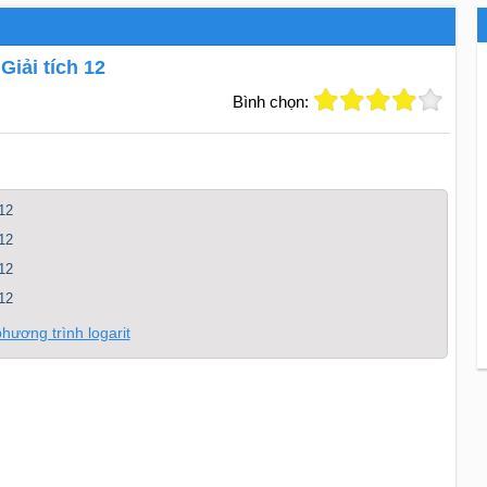
Giải tích 12
Bình chọn:
12
12
12
12
hương trình logarit