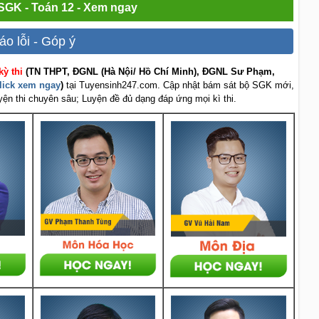
 SGK - Toán 12 - Xem ngay
áo lỗi - Góp ý
kỳ thi
(TN THPT, ĐGNL (Hà Nội/ Hồ Chí Minh), ĐGNL Sư Phạm,
lick xem ngay
)
tại Tuyensinh247.com.
Cập nhật bám sát bộ SGK mới,
uyện thi chuyên sâu; Luyện đề đủ dạng đáp ứng mọi kì thi.