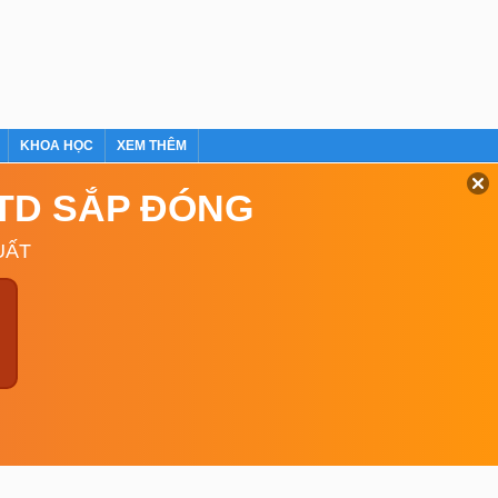
KHOA HỌC
XEM THÊM
GTD SẮP ĐÓNG
UẤT