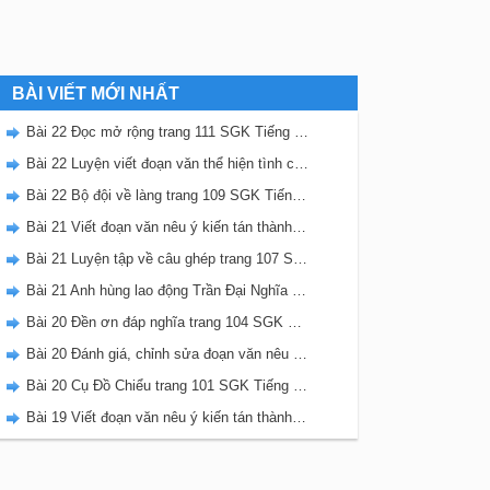
BÀI VIẾT MỚI NHẤT
Bài 22 Đọc mở rộng trang 111 SGK Tiếng Việt 5 Kết nối tri thức tập 2
Bài 22 Luyện viết đoạn văn thể hiện tình cảm, cảm xúc về một sự việc trang 111 SGK Tiếng Việt 5 Kết nối tri thức tập 2
Bài 22 Bộ đội về làng trang 109 SGK Tiếng Việt 5 Kết nối tri thức tập 2
Bài 21 Viết đoạn văn nêu ý kiến tán thành một sự việc, hiện tượng (Bài viết số 2) trang 108 SGK Tiếng Việt 5 Kết nối tri thức tập 2
Bài 21 Luyện tập về câu ghép trang 107 SGK Tiếng Việt 5 Kết nối tri thức tập 2
Bài 21 Anh hùng lao động Trần Đại Nghĩa trang 106 SGK Tiếng Việt 5 Kết nối tri thức tập 2
Bài 20 Đền ơn đáp nghĩa trang 104 SGK Tiếng Việt 5 Kết nối tri thức tập 2
Bài 20 Đánh giá, chỉnh sửa đoạn văn nêu ý kiến tán thành một sự vật, hiện tượng trang 103 SGK Tiếng Việt 5 Kết nối tri thức tập 2
Bài 20 Cụ Đồ Chiểu trang 101 SGK Tiếng Việt 5 Kết nối tri thức tập 2
Bài 19 Viết đoạn văn nêu ý kiến tán thành một sự việc, hiện tượng (Bài viết số 1) trang 100 SGK Tiếng Việt 5 Kết nối tri thức tập 2