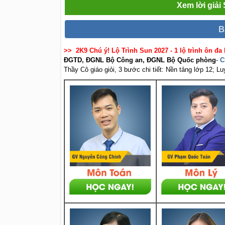
Xem lời giải
B
>> 2K9 Chú ý! Lộ Trình Sun 2027 - 1 lộ trình ôn đa 
ĐGTD, ĐGNL Bộ Công an, ĐGNL Bộ Quốc phòng
-
C
Thầy Cô giáo giỏi, 3 bước chi tiết: Nền tảng lớp 12; L