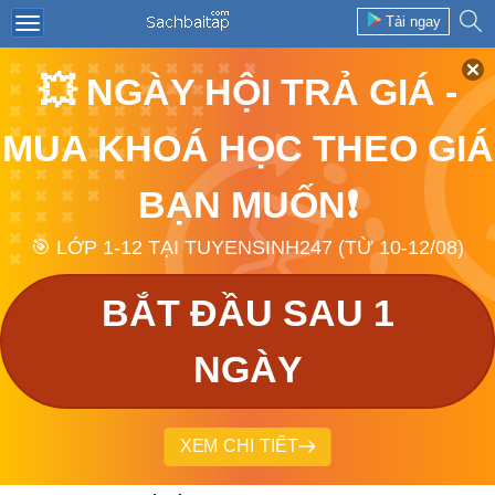
Tải ngay
💥 NGÀY HỘI TRẢ GIÁ -
MUA KHOÁ HỌC THEO GIÁ
BẠN MUỐN❗
🎯 LỚP 1-12 TẠI TUYENSINH247 (TỪ 10-12/08)
BẮT ĐẦU SAU 1
NGÀY
XEM CHI TIẾT